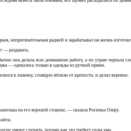
последняя монета была поймана, все шумно расходились по домам
рым, непритязательным раджей и зарабатывал на жизнь изготовле
т — раздавать.
бычно она делала всю домашнюю работу, а по утрам черпала гл
аджа — одевались только в одежды из ручной пряжи.
лялся в хижину, стоящую вблизи от крепости, и делал веревки.
апелька на его верхней стороне, — сказала Росинка Озеру.
войти.
огие умеют слушать, потому как это требует силы ума.