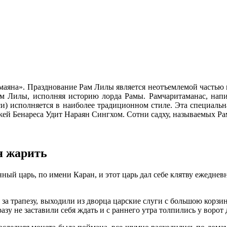
амаяна». Празднование Рам Лилы является неотъемлемой часть
ам Лилы, исполняя историю лорда Рамы. Рамчаритаманас, нап
си) исполняется в наиболее традиционном стиле. Эта специальн
ей Бенареса Удит Нараян Сингхом. Сотни садху, называемых Рам
я жарить
ый царь, по имени Каран, и этот царь дал себе клятву ежедневно
ся за трапезу, выходили из дворца царские слуги с большою ко
зу не заставили себя ждать и с раннего утра толпились у ворот 