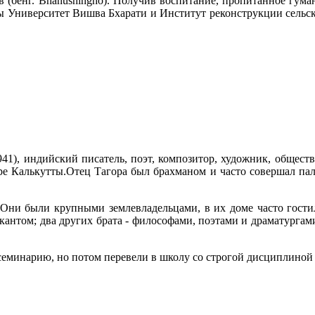
(бенг. Bhanushingho). Получив воспитание, пропитанное гума
 Университет Вишва Бхарати и Институт реконструкции сельск
941), индийский писатель, поэт, композитор, художник, общест
ре Калькутты.Отец Тагора был брахманом и часто совершал пал
 Они были крупными землевладельцами, в их доме часто гости
кантом; два других брата - философами, поэтами и драматурга
 семинарию, но потом перевели в школу со строгой дисциплиной