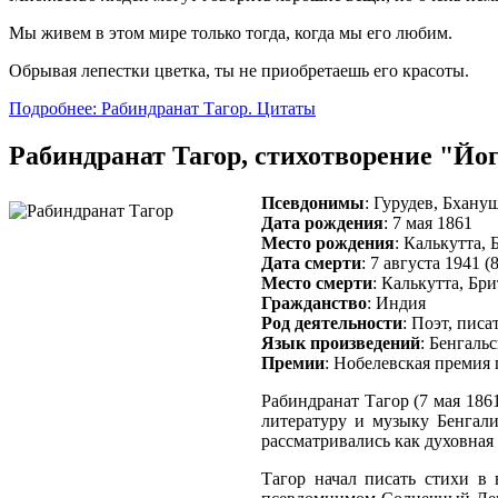
Мы живем в этом мире только тогда, когда мы его любим.
Обрывая лепестки цветка, ты не приобретаешь его красоты.
Подробнее: Рабиндранат Тагор. Цитаты
Рабиндранат Тагор, стихотворение "Йо
Псевдонимы
: Гурудев, Бхану
Дата рождения
: 7 мая 1861
Место рождения
: Калькутта,
Дата смерти
: 7 августа 1941 
Место смерти
: Калькутта, Бр
Гражданство
: Индия
Род деятельности
: Поэт, писа
Язык произведений
: Бенгал
Премии
: Нобелевская премия 
Рабиндранат Тагор (7 мая 186
литературу и музыку Бенгали
рассматривались как духовная 
Тагор начал писать стихи в