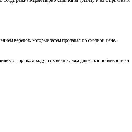
. Тогда раджа Каран мирно садился за трапезу и ел с приятным
нием веревок, которые затем продавал по сходной цене.
иняным горшком воду из колодца, находящегося поблизости от