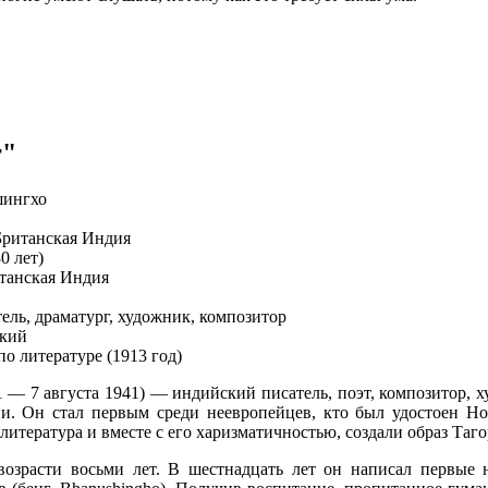
г"
шингхо
 Британская Индия
(80 лет)
итанская Индия
тель, драматург, художник, композитор
ьский
по литературе (1913 год)
1 — 7 августа 1941) — индийский писатель, поэт, композитор, 
и. Он стал первым среди неевропейцев, кто был удостоен Но
литература и вместе с его харизматичностью, создали образ Таго
 возрасти восьми лет. В шестнадцать лет он написал первые