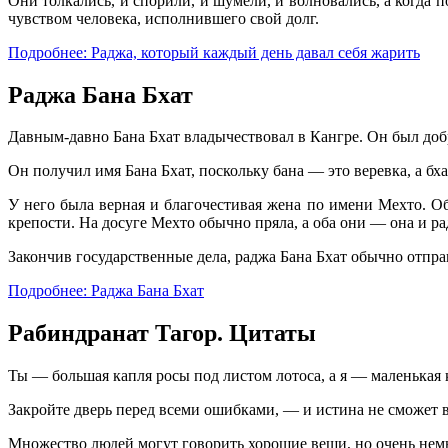
Они толкались, и спорили, и шумели, и волновались, а когда 
чувством человека, исполнившего свой долг.
Подробнее: Раджа, который каждый день давал себя жарить
Раджа Бана Бхат
Давным-давно Бана Бхат владычествовал в Кангре. Он был доб
Он получил имя Бана Бхат, поскольку бана — это веревка, а бха
У него была верная и благочестивая жена по имени Мехто. О
крепости. На досуге Мехто обычно пряла, а оба они — она и р
Закончив государственные дела, раджа Бана Бхат обычно отправ
Подробнее: Раджа Бана Бхат
Рабиндранат Тагор. Цитаты
Ты — большая капля росы под листом лотоса, а я — маленькая к
Закройте дверь перед всеми ошибками, — и истина не сможет 
Множество людей могут говорить хорошие вещи, но очень немн