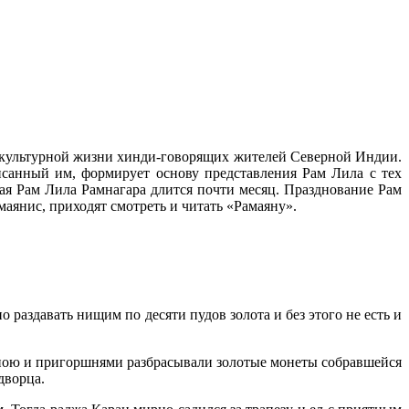
ю культурной жизни хинди-говорящих жителей Северной Индии.
исанный им, формирует основу представления Рам Лила с тех
ая Рам Лила Рамнагара длится почти месяц. Празднование Рам
аянис, приходят смотреть и читать «Рамаяну».
 раздавать нищим по десяти пудов золота и без этого не есть и
рзиною и пригоршнями разбрасывали золотые монеты собравшейся
дворца.