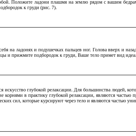
собой. Положите ладони плашмя на землю рядом с вашим бедр
дбородок к груди (рис. 7).
себя на ладонях и подушечках пальцев ног. Голова вверх и наз
ицы и прижмите подбородок к груди, Ваше тело примет вид идеал
ся искусство глубокой релаксации. Для большинства людей, ко
ие корнями в практику глубокой релаксации, являются частью пр
еских сил, которые курсируют через тело и являются частью уни