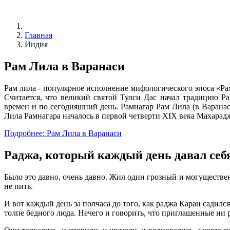
Главная
Индия
Рам Лила в Варанаси
Рам лила - популярное исполнение мифологического эпоса «Р
Считается, что великий святой Тулси Дас начал традицию Р
времен и по сегодняшний день. Рамнагар Рам Лила (в Варана
Лила Рамнагара началось в первой четверти XIX века Махарадж
Подробнее: Рам Лила в Варанаси
Раджа, который каждый день давал себ
Было это давно, очень давно. Жил один грозный и могущественн
не пить.
И вот каждый день за полчаса до того, как раджа Каран садил
толпе бедного люда. Нечего и говорить, что приглашенные ни ра