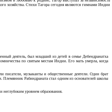
низмом и любовью к родине, Тагор выступал за независимость
ого хозяйства. Стихи Тагора сегодня являются гимнами Индии
венный деятель, был младший из детей в семье Дебендранатха
омничества по святым местам Индии. Его мать умерла, когда
ли писатели, музыканты и общественные деятели. Один брат
ми. Племянник Рабиндраната стал одним из основателей школы
 и неглубоким уровнем образования.