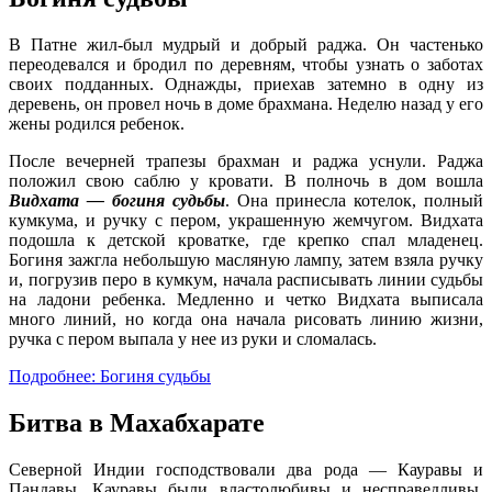
В Патне жил-был мудрый и добрый раджа. Он частенько
переодевался и бродил по деревням, чтобы узнать о заботах
своих подданных. Однажды, приехав затемно в одну из
деревень, он провел ночь в доме брахмана. Неделю назад у его
жены родился ребенок.
После вечерней трапезы брахман и раджа уснули. Раджа
положил свою саблю у кровати. В полночь в дом вошла
Видхата — богиня судьбы
. Она принесла котелок, полный
кумкума, и ручку с пером, украшенную жемчугом. Видхата
подошла к детской кроватке, где крепко спал младенец.
Богиня зажгла небольшую масляную лампу, затем взяла ручку
и, погрузив перо в кумкум, начала расписывать линии судьбы
на ладони ребенка. Медленно и четко Видхата выписала
много линий, но когда она начала рисовать линию жизни,
ручка с пером выпала у нее из руки и сломалась.
Подробнее: Богиня судьбы
Битва в Махабхарате
Северной Индии господствовали два рода — Кауравы и
Пандавы. Кауравы были властолюбивы и несправедливы.