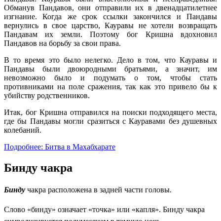
Обманув Пандавов, они отправили их в двенадцатилетнее
изгнание. Когда же срок ссылки закончился и Пандавы
вернулись в свое царство, Кауравы не хотели возвращать
Пандавам их земли. Поэтому бог Кришна вдохновил
Пандавов на борьбу за свои права.
В то время это было нелегко. Дело в том, что Кауравы и
Пандавы были двоюродными братьями, а значит, им
невозможно было и подумать о том, чтобы стать
противниками на поле сражения, так как это привело бы к
убийству родственников.
Итак, бог Кришна отправился на поиски подходящего места,
где бы Пандавы могли сразиться с Кауравами без душевных
колебаний.
Подробнее: Битва в Махабхарате
Бинду чакра
Бинду
чакра расположена в задней части головы.
Слово «бинду» означает «точка» или «капля». Бинду чакра