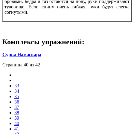
бровями. Бедра и таз остаются на полу, руки поддерживают
туловище. Если спину очень гибкая, руки будут слегка
согнутыми.
Комплексы упражнений:
Сурья Намаскара
Страница 40 из 42
33
34
35
36
37
38
39
40
41