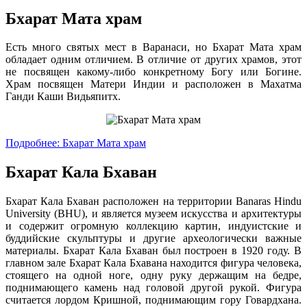
Бхарат Мата храм
Есть много святых мест в Варанаси, но Бхарат Мата храм
обладает одним отличием. В отличие от других храмов, этот
не посвящен какому-либо конкретному Богу или Богине.
Храм посвящен Матери Индии и расположен в Махатма
Ганди Каши Видьяпитх.
Подробнее: Бхарат Мата храм
Бхарат Кала Бхаван
Бхарат Кала Бхаван расположен на территории Banaras Hindu
University (BHU), и является музеем искусства и архитектуры
и содержит огромную коллекцию картин, индуистские и
буддийские скульптуры и другие археологически важные
материалы. Бхарат Кала Бхаван был построен в 1920 году. В
главном зале Бхарат Кала Бхавана находится фигура человека,
стоящего на одной ноге, одну руку держащим на бедре,
поднимающего камень над головой другой рукой. Фигура
считается лордом Кришной, поднимающим гору Говардхана.