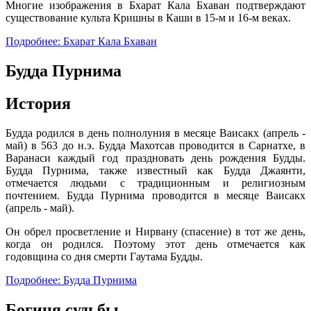
Многие изображения в Бхарат Кала Бхаван подтверждают
существование культа Кришны в Каши в 15-м и 16-м веках.
Подробнее: Бхарат Кала Бхаван
Будда Пурнима
История
Будда родился в день полнолуния в месяце Ваисакх (апрель -
май) в 563 до н.э. Будда Махотсав проводится в Сарнатхе, в
Варанаси каждый год праздновать день рождения Будды.
Будда Пурнима, также известный как Будда Джаянти,
отмечается людьми с традиционным и религиозным
почтением. Будда Пурнима проводится в месяце Ваисакх
(апрель - май).
Он обрел просветление и Нирвану (спасение) в тот же день,
когда он родился. Поэтому этот день отмечается как
годовщина со дня смерти Гаутама Будды.
Подробнее: Будда Пурнима
Богиня судьбы