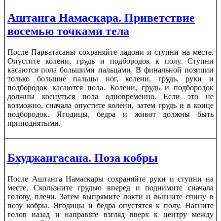
Аштанга Намаскара. Приветствие
восемью точками тела
После Парватасаны сохраняйте ладони и ступни на месте.
Опустите колени, грудь и подбородок к полу. Ступни
касаются пола большими пальцами. В финальной позиции
только большие пальцы ног, колени, грудь, руки и
подбородок касаются пола. Колени, грудь и подбородок
должны коснуться пола одновременно. Если это не
возможно, сначала опустите колени, затем грудь и в конце
подбородок. Ягодицы, бедра и живот должны быть
приподнятыми.
Бхуджангасана. Поза кобры
После Аштанга Намаскары сохраняйте руки и ступни на
месте. Скользните грудью вперед и поднимите сначала
голову, плечи. Затем выпрямите локти и выгните спину в
позу кобры. Ягодицы и бедра опустятся к полу. Нагните
голов назад и направьте взгляд вверх к центру между