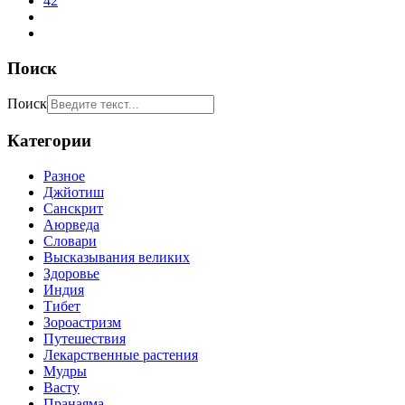
42
Поиск
Поиск
Категории
Разное
Джйотиш
Санскрит
Аюрведа
Словари
Высказывания великих
Здоровье
Индия
Тибет
Зороастризм
Путешествия
Лекарственные растения
Мудры
Васту
Пранаяма