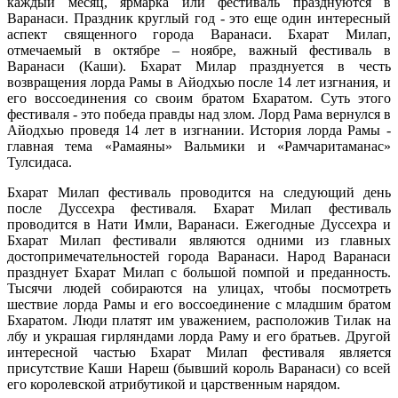
каждый месяц, ярмарка или фестиваль празднуются в
Варанаси. Праздник круглый год - это еще один интересный
аспект священного города Варанаси. Бхарат Милап,
отмечаемый в октябре – ноябре, важный фестиваль в
Варанаси (Каши). Бхарат Милар празднуется в честь
возвращения лорда Рамы в Айодхью после 14 лет изгнания, и
его воссоединения со своим братом Бхаратом. Суть этого
фестиваля - это победа правды над злом. Лорд Рама вернулся в
Айодхью проведя 14 лет в изгнании. История лорда Рамы -
главная тема «Рамаяны» Вальмики и «Рамчаритаманас»
Тулсидаса.
Бхарат Милап фестиваль проводится на следующий день
после Дуссехра фестиваля. Бхарат Милап фестиваль
проводится в Нати Имли, Варанаси. Ежегодные Дуссехра и
Бхарат Милап фестивали являются одними из главных
достопримечательностей города Варанаси. Народ Варанаси
празднует Бхарат Милап с большой помпой и преданность.
Тысячи людей собираются на улицах, чтобы посмотреть
шествие лорда Рамы и его воссоединение с младшим братом
Бхаратом. Люди платят им уважением, расположив Тилак на
лбу и украшая гирляндами лорда Раму и его братьев. Другой
интересной частью Бхарат Милап фестиваля является
присутствие Каши Нареш (бывший король Варанаси) со всей
его королевской атрибутикой и царственным нарядом.