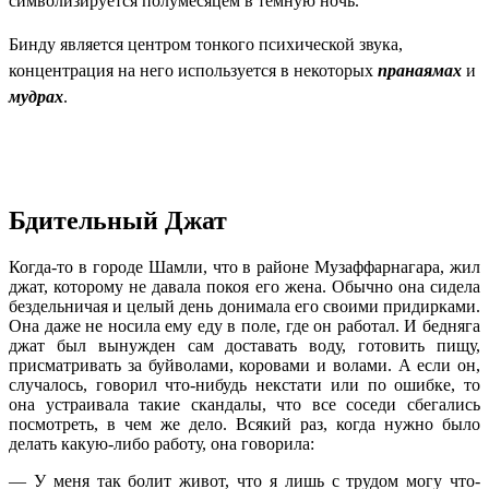
символизируется полумесяцем в темную ночь.
Бинду является центром тонкого психической звука,
концентрация на него используется в некоторых
пранаямах
и
мудрах
.
Бдительный Джат
Когда-то в городе Шамли, что в районе Музаффарнагара, жил
джат, которому не давала покоя его жена. Обычно она сидела
бездельничая и целый день донимала его своими придирками.
Она даже не носила ему еду в поле, где он работал. И бедняга
джат был вынужден сам доставать воду, готовить пищу,
присматривать за буйволами, коровами и волами. А если он,
случалось, говорил что-нибудь некстати или по ошибке, то
она устраивала такие скандалы, что все соседи сбегались
посмотреть, в чем же дело. Всякий раз, когда нужно было
делать какую-либо работу, она говорила:
— У меня так болит живот, что я лишь с трудом могу что-