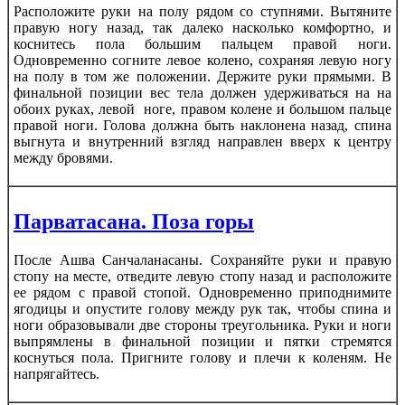
Расположите руки на полу рядом со ступнями. Вытяните
правую ногу назад, так далеко насколько комфортно, и
коснитесь пола большим пальцем правой ноги.
Одновременно согните левое колено, сохраняя левую ногу
на полу в том же положении. Держите руки прямыми. В
финальной позиции вес тела должен удерживаться на на
обоих руках, левой ноге, правом колене и большом пальце
правой ноги. Голова должна быть наклонена назад, спина
выгнута и внутренний взгляд направлен вверх к центру
между бровями.
Парватасана. Поза горы
После Ашва Санчаланасаны. Сохраняйте руки и правую
стопу на месте, отведите левую стопу назад и расположите
ее рядом с правой стопой. Одновременно приподнимите
ягодицы и опустите голову между рук так, чтобы спина и
ноги образовывали две стороны треугольника. Руки и ноги
выпрямлены в финальной позиции и пятки стремятся
коснуться пола. Пригните голову и плечи к коленям. Не
напрягайтесь.