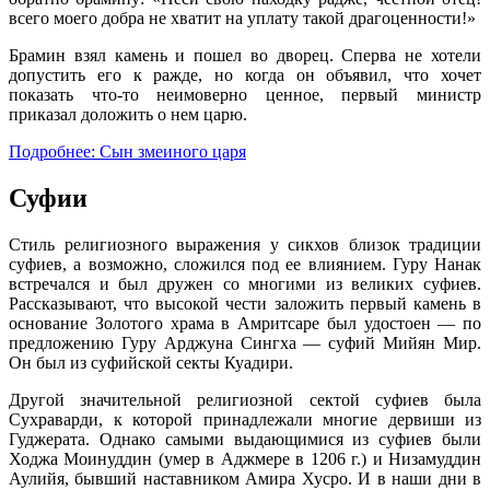
всего моего добра не хватит на уплату такой драгоценности!»
Брамин взял камень и пошел во дворец. Сперва не хотели
допустить его к ражде, но когда он объявил, что хочет
показать что-то неимоверно ценное, первый министр
приказал доложить о нем царю.
Подробнее: Сын змеиного царя
Суфии
Стиль религиозного выражения у сикхов близок традиции
суфиев, а возможно, сложился под ее влиянием. Гуру Нанак
встречался и был дружен со многими из великих суфиев.
Рассказывают, что высокой чести заложить первый камень в
основание Золотого храма в Амритсаре был удостоен — по
предложению Гуру Арджуна Сингха — суфий Мийян Мир.
Он был из суфийской секты Куадири.
Другой значительной религиозной сектой суфиев была
Сухраварди, к которой принадлежали многие дервиши из
Гуджерата. Однако самыми выдающимися из суфиев были
Ходжа Моинуддин (умер в Аджмере в 1206 г.) и Низамуддин
Аулийя, бывший наставником Амира Хусро. И в наши дни в