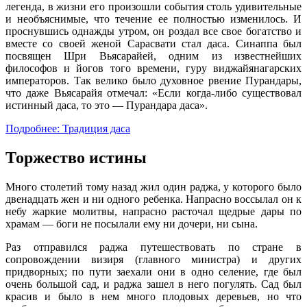
легенда, в жизни его произошли события столь удивительные
и необъяснимые, что течение ее полностью изменилось. И
проснувшись однажды утром, он роздал все свое богатство и
вместе со своей женой Сарасвати стал даса. Синаппа был
посвящен Шри Вьясарайей, одним из известнейших
философов и йогов того времени, гуру виджайянагарских
императоров. Так велико было духовное рвение Пурандары,
что даже Вьясарайя отмечал: «Если когда-либо существовал
истинный даса, то это — Пурандара даса».
Подробнее: Традиция даса
Торжество истины
Много столетий тому назад жил один раджа, у которого было
двенадцать жен и ни одного ребенка. Напрасно воссылал он к
небу жаркие молитвы, напрасно расточал щедрые дары по
храмам — боги не посылали ему ни дочери, ни сына.
Раз отправился раджа путешествовать по стране в
сопровождении визиря (главного министра) и других
придворных; по пути заехали они в одно селение, где был
очень большой сад, и раджа зашел в него погулять. Сад был
красив и было в нем много плодовых деревьев, но что