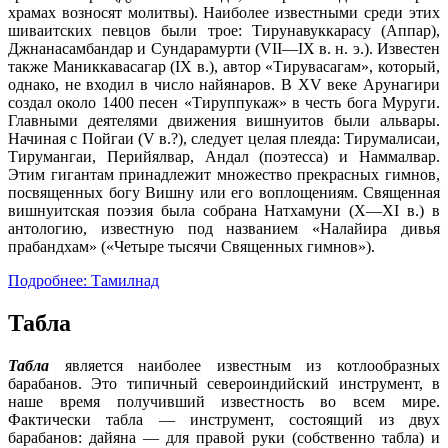
храмах возносят молитвы). Наиболее известными среди этих
шиваитских певцов были трое: Тирунавуккарасу (Аппар),
Джнанасамбандар и Сундарамурти (VII—IX в. н. э.). Известен
также Маниккавасагар (IX в.), автор «Тирувасагам», который,
однако, не входил в число найянаров. В XV веке Арунагири
создал около 1400 песен «Тируппукаж» в честь бога Муруги.
Главными деятелями движения вишнуитов были альвары.
Начиная с Пойгаи (V в.?), следует целая плеяда: Тирумалисаи,
Тирумангаи, Перийялвар, Андал (поэтесса) и Наммалвар.
Этим гигантам принадлежит множество прекрасных гимнов,
посвященных богу Вишну или его воплощениям. Священная
вишнуитская поэзия была собрана Натхамуни (X—XI в.) в
антологию, известную под названием «Налайира дивья
прабандхам» («Четыре тысячи Священных гимнов»).
Подробнее: Тамилнад
Табла
Табла
является наиболее известным из котлообразных
барабанов. Это типичный североиндийский инструмент, в
наше время получивший известность во всем мире.
Фактически табла — инструмент, состоящий из двух
барабанов: дайяна — для правой руки (собственно табла) и