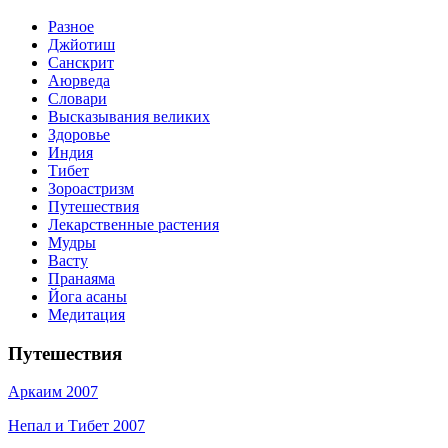
Разное
Джйотиш
Санскрит
Аюрведа
Словари
Высказывания великих
Здоровье
Индия
Тибет
Зороастризм
Путешествия
Лекарственные растения
Мудры
Васту
Пранаяма
Йога асаны
Медитация
Путешествия
Аркаим 2007
Непал и Тибет 2007