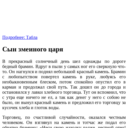
Подробнее: Табла
Сын змеиного царя
В прекрасный солнечный день шел однажды по дороге
бедный брамин. Вдруг в пыли у самых ног его сверкнуло что-
то. Он нагнулся и поднял небольшой красный камень. Брамин
с любопытством повертел камень в руке, любуясь его
необыкновенным блеском, потом спокойно опустил его в
карман и продолжал свой путь. Так дошел он до города и
остановился у лавки хлебного торговца. Тут он вспомнил, что
с утра еще ничего не ел, а так как денег у него с собою не
было, он вынул красный камень и предложил его торговцу за
кусочек хлеба и глоток воды.
Торговец, по счастливой случайности, оказался честным
человеком. Он взглянул на камень и тотчас же подал его
обратно брамину: «Неси свою находку радже, честной отец!