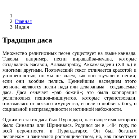
Главная
Индия
Традиция даса
Множество религиозных песен существует на языке каннада.
Таковы, например, песни вирашайва-вачана, которые
создавались Басавой, Алламапрабху, Аккамахадеви (XII в.) и
многими другими. Поэтический текст отличается красотой и
утонченностью, но мы не знаем, как они звучали в пении,
если они вообще пелись. Ценнейшим наследием этого
региона являются песни пада или деваранама , создаваемые
даса. Даса означает «раб божий»; это была корпорация
религиозных певцов-вишнуитов, которые странствовали,
отказываясь от всякого имущества, и пели о любви к богу, о
социальной несправедливости и истинной набожности.
Одним из таких даса был Пурандара, настоящее имя которого
было Синаппа или Шриниваса. Родился он в 1484 году, по
всей вероятности, в Пурандагархе. Он был богатым
человеком и занимался ростовщичеством, но, как повествует