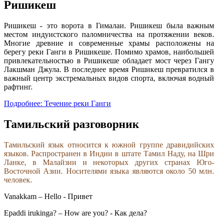
Ришикеш
Ришикеш - это ворота в Гималаи. Ришикеш была важным
местом индуистского паломничества на протяжении веков.
Многие древние и современные храмы расположены на
берегу реки Ганги в Ришикеше. Помимо храмов, наибольшей
привлекательностью в Ришикеше обладает мост через Гангу
Лакшман Джулa. В последнее время Ришикеш превратился в
важный центр экстремальных видов спорта, включая водный
рафтинг.
Подробнее: Течение реки Ганги
Тамильский разговорник
Тамильский язык относится к южной группе дравидийских
языков. Распространен в Индии в штате Тамил Наду, на Шри
Ланке, в Малайзии и некоторых других странах Юго-
Восточной Азии. Носителями языка являются около 50 млн.
человек.
Vanakkam – Hello - Привет
Epaddi irukinga? – How are you? - Как дела?