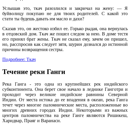
Услышав это, ткач разозлился и закричал на жену: — Я
буйволицу покупаю не для твоих родителей. С какой это
стати ты будешь давать им масло и дахи?
Сказав это, он жестоко избил ее. Горько рыдая, она вернулась
в отцовский дом. Ткач же пошел следом за нею. В доме тестя
его принял брат жены. Ткач не сказал ему, зачем он пришел,
но, расспросив как следует зятя, шурин дознался до истинной
причины возвращения сестры.
Подробнее: Ткач
Течение реки Ганги
Река Ганга - это одна из крупнейших рек индийского
субконтинента. Она берет свое начало в леднике Ганготри и
проходит через великие индийские равнины Северной
Индии. От места истока до ее впадения в океан, река Ганга
течет через многие паломнические места, расположенные во
многих древних городах Индии. Некоторыми из важных
центров паломничества на реке Ганге являются Ришикеш,
Харидвар, Праяг и Варанаси.