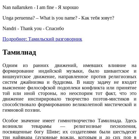
Nan nallaruken - I am fine - Я хорошо
Unga peruenna? – What is you name? - Как тебя зовут?
Nandri - Thank you - Спасибо
Подробнее: Тамильский разговорник
Тамилнад
Одним из ранних движений, имевших влияние на
формирование индийской музыки, было шиваитское и
вишнуитское движение, направленное против религиозных
систем джайнизма и буддизма. В нашу задачу не входит
выяснение философской подоплеки конфликта или принятие
той или иной стороны, но неоспорим тот факт, что это
движение инспирировало творчество поэтов-мистиков и
способствовало формированию великолепной мистической и
гимновой поэзии.
Особое значение имеет гимнотворчество Тамилнада. Здесь
возникли теварамы — религиозные песнопения,
посвященные богу Шиве; их создателями были шестьдесят
три найянара (духовные вожди, которым и до сих пор в