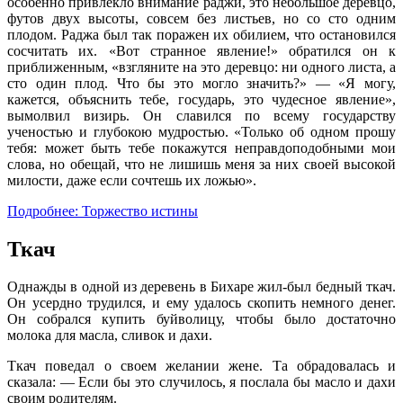
особенно привлекло внимание раджи, это небольшое деревцо,
футов двух высоты, совсем без листьев, но со сто одним
плодом. Раджа был так поражен их обилием, что остановился
сосчитать их. «Вот странное явление!» обратился он к
приближенным, «взгляните на это деревцо: ни одного листа, а
сто один плод. Что бы это могло значить?» — «Я могу,
кажется, объяснить тебе, государь, это чудесное явление»,
вымолвил визирь. Он славился по всему государству
ученостью и глубокою мудростью. «Только об одном прошу
тебя: может быть тебе покажутся неправдоподобными мои
слова, но обещай, что не лишишь меня за них своей высокой
милости, даже если сочтешь их ложью».
Подробнее: Торжество истины
Ткач
Однажды в одной из деревень в Бихаре жил-был бедный ткач.
Он усердно трудился, и ему удалось скопить немного денег.
Он собрался купить буйволицу, чтобы было достаточно
молока для масла, сливок и дахи.
Ткач поведал о своем желании жене. Та обрадовалась и
сказала: — Если бы это случилось, я послала бы масло и дахи
своим родителям.