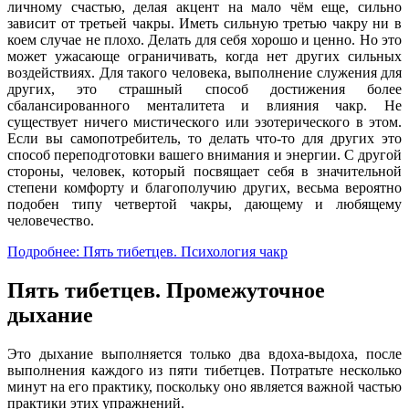
личному счастью, делая акцент на мало чём еще, сильно
зависит от третьей чакры. Иметь сильную третью чакру ни в
коем случае не плохо. Делать для себя хорошо и ценно. Но это
может ужасающе ограничивать, когда нет других сильных
воздействиях. Для такого человека, выполнение служения для
других, это страшный способ достижения более
сбалансированного менталитета и влияния чакр. Не
существует ничего мистического или эзотерического в этом.
Если вы самопотребитель, то делать что-то для других это
способ переподготовки вашего внимания и энергии. С другой
стороны, человек, который посвящает себя в значительной
степени комфорту и благополучию других, весьма вероятно
подобен типу четвертой чакры, дающему и любящему
человечество.
Подробнее: Пять тибетцев. Психология чакр
Пять тибетцев. Промежуточное
дыхание
Это дыхание выполняется только два вдоха-выдоха, после
выполнения каждого из пяти тибетцев. Потратьте несколько
минут на его практику, поскольку оно является важной частью
практики этих упражнений.