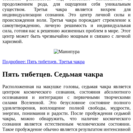
продолжением рода, для ощущения себя уникальным
существом. Третья чакра является вихрем для
индивидуализации сознания. Это центр личной силы и
происхождения воли. Третья чакра порождает стремление к
самоутверждению, личную решимость и индивидуальная
сила, готовя нас к решению жизненных проблем в мире. Этот
центр может быть чрезвычайно мощным и связано с личной
харизмой.
Подробнее: Пять тибетцев. Третья чакра
Пять тибетцев. Седьмая чакра
Расположенная на макушке головы, седьмая чакра является
центром космического сознания, состояния абсолютного
осознавания и интеграции с первичными творческими
силами Вселенной. Это безусловное состояние полного
удовлетворения, воплощение полной свободы, мудрости,
энергии, понимания и радости. После пробуждения седьмой
чакры, можно обнаружить, что наличие космического
сознания является естественным человеческим состоянии.
Такое пробуждение обычно является результатом интенсивной