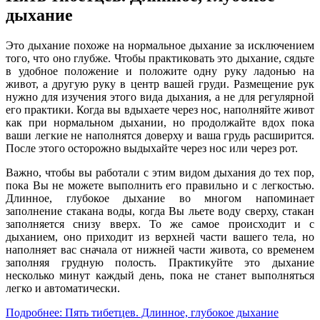
дыхание
Это дыхание похоже на нормальное дыхание за исключением
того, что оно глубже. Чтобы практиковать это дыхание, сядьте
в удобное положение и положите одну руку ладонью на
живот, а другую руку в центр вашей груди. Размещение рук
нужно для изучения этого вида дыхания, а не для регулярной
его практики. Когда вы вдыхаете через нос, наполняйте живот
как при нормальном дыхании, но продолжайте вдох пока
ваши легкие не наполнятся доверху и ваша грудь расширится.
После этого осторожно выдыхайте через нос или через рот.
Важно, чтобы вы работали с этим видом дыхания до тех пор,
пока Вы не можете выполнить его правильно и с легкостью.
Длинное, глубокое дыхание во многом напоминает
заполнение стакана воды, когда Вы льете воду сверху, стакан
заполняется снизу вверх. То же самое происходит и с
дыханием, оно приходит из верхней части вашего тела, но
наполняет вас сначала от нижней части живота, со временем
заполняя грудную полость. Практикуйте это дыхание
несколько минут каждый день, пока не станет выполняться
легко и автоматически.
Подробнее: Пять тибетцев. Длинное, глубокое дыхание