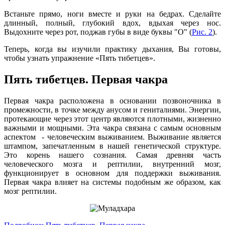
Встаньте прямо, ноги вместе и руки на бедрах. Сделайте
длинный, полный, глубокий вдох, вдыхая через нос.
Выдохните через рот, поджав губы в виде буквы "O" (
Рис. 2
).
Теперь, когда вы изучили практику дыхания, Вы готовы,
чтобы узнать упражнение «Пять тибетцев».
Пять тибетцев. Первая чакра
Первая чакра расположена в основании позвоночника в
промежности, в точке между анусом и гениталиями. Энергии,
протекающие через этот центр являются плотными, жизненно
важными и мощными. Эта чакра связана с самым основным
аспектом - человеческим выживанием. Выживание является
штампом, запечатленным в нашей генетической структуре.
Это корень нашего сознания. Самая древняя часть
человеческого мозга и рептилии, внутренний мозг,
функционирует в основном для поддержки выживания.
Первая чакра влияет на системы подобным же образом, как
мозг рептилии.