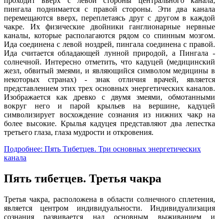
проходит вверх с левой стороны центрального канала;
пингала поднимается с правой стороны. Эти два канала
перемещаются вверх, переплетаясь друг с другом в каждой
чакре. Их физические двойники ганглионарные нервные
каналы, которые располагаются рядом со спинным мозгом.
Ида соединена с левой ноздрей, пингала соединена с правой.
Ида считается обладающей лунной природой, а Пингала -
солнечной. Интересно отметить, что кадуцей (медицинский
жезл, обвитый змеями, и являющийся символом медицины в
некоторых странах) - знак отличия врачей, является
представлением этих трех основных энергетических каналов.
Изображается как древко с двумя змеями, обмотанными
вокруг него и парой крыльев на вершине, кадуцей
символизирует восхождение сознания из нижних чакр на
более высокие. Крылья кадуцея представляют два лепестка
третьего глаза, глаза мудрости и откровения.
Подробнее: Пять Тибетцев. Три основных энергетических
канала
Пять тибетцев. Третья чакра
Третья чакра, расположена в области солнечного сплетения,
является центром индивидуальности. Индивидуализация
сознания развивается над основным выживанием и