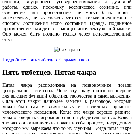
очистки, внутреннего усовершенствования и духовной
работы, однако, поскольку космическое сознание, или
освещение, или просветление, не могут быть поняты
интеллектом, нельзя сказать, что есть только предписанные
способы достижения этого состояния. Правда, подлинное
просветление выходит за границы интеллектуальной мысли.
Оно может быть познано только через непосредственный
опыт.
Подробнее: Пять тибетцев. Седьмая чакра
Пять тибетцев. Пятая чакра
Пятая чакра расположена на позвоночнике позади
центральной части горла. Через эту чакру протекают энергии
для высших функций общения, творчества и самовыражения.
Сила этой чакры наиболее заметна в разговоре, который
может быть самым влиятельным из различных вариантов
человеческого поведения. Когда эта чакра хорошо развита,
можно говорить с огромной силой и убедительностью. Всякая
творческая активность включает в себя процесс, посредством
которого мы выражаем что-то из глубины. Когда пятая чакра
сильная, такое выражение может быть драматическим,