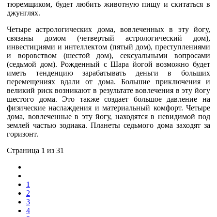
тюремщиком, будет любить животную пищу и скитаться в
джунглях.
Четыре астрологических дома, вовлеченных в эту йогу,
связаны домом (четвертый астрологический дом),
инвестициями и интеллектом (пятый дом), преступлениями
и воровством (шестой дом), сексуальными вопросами
(седьмой дом). Рожденный с Шара йогой возможно будет
иметь тенденцию зарабатывать деньги в больших
перемещениях вдали от дома. Большие приключения и
великий риск возникают в результате вовлечения в эту йогу
шестого дома. Это также создает большое давление на
физические наслаждения и материальный комфорт. Четыре
дома, вовлеченные в эту йогу, находятся в невидимой под
землей частью зодиака. Планеты седьмого дома заходят за
горизонт.
Страница 1 из 31
1
2
3
4