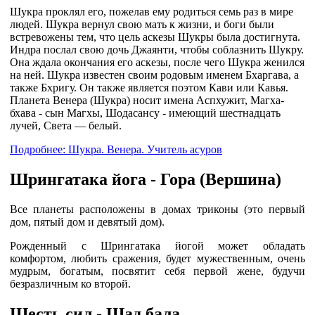
Шукра проклял его, пожелав ему родиться семь раз в мире
людей. Шукра вернул свою мать к жизни, и боги были
встревожены тем, что цель аскезы Шукры была достигнута.
Индра послал свою дочь Джаянти, чтобы соблазнить Шукру.
Она ждала окончания его аскезы, после чего Шукра женился
на ней. Шукра известен своим родовым именем Бхаргава, а
также Бхригу. Он также является поэтом Кави или Кавья.
Планета Венера (Шукра) носит имена Аспхужит, Магха-
бхава - сын Магхы, Шодасансу - имеющий шестнадцать
лучей, Света — белый.
Подробнее: Шукра. Венера. Учитель асуров
Шрингатака йога - Гора (Вершина)
Все планеты расположены в домах триконы (это первый
дом, пятый дом и девятый дом).
Рожденный с Шрингатака йогой может обладать
комфортом, любить сражения, будет мужественным, очень
мудрым, богатым, посвятит себя первой жене, будучи
безразличным ко второй.
Шесть сил - Шад бала