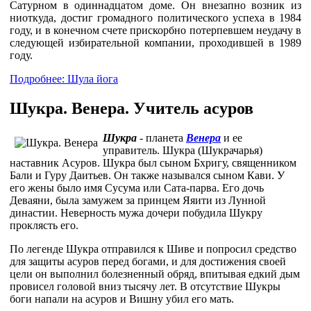
Сатурном в одиннадцатом доме. Он внезапно возник из
ниоткуда, достиг громадного политического успеха в 1984
году, и в конечном счете прискорбно потерпевшем неудачу в
следующей избирательной компании, проходившей в 1989
году.
Подробнее: Шула йога
Шукра. Венера. Учитель асуров
Шукра
- планета
Венера
и ее
управитель. Шукра (Шукрачарья)
наставник Асуров. Шукра был сыном Бхригу, священником
Бали и Гуру Даитьев. Он также назывался сыном Кави. У
его жены было имя Сусума или Сата-парва. Его дочь
Деваяни, была замужем за принцем Яяити из Лунной
династии. Неверность мужа дочери побудила Шукру
проклясть его.
По легенде Шукра отправился к Шиве и попросил средство
для защиты асуров перед богами, и для достижения своей
цели он выполнил болезненный обряд, впитывая едкий дым
провисел головой вниз тысячу лет. В отсутствие Шукры
боги напали на асуров и Вишну убил его мать.