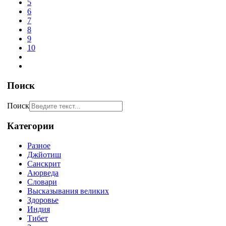
5
6
7
8
9
10
Поиск
Поиск
Категории
Разное
Джйотиш
Санскрит
Аюрведа
Словари
Высказывания великих
Здоровье
Индия
Тибет