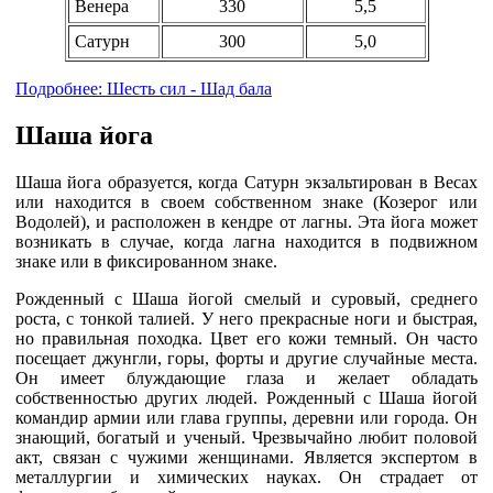
Венера
330
5,5
Сатурн
300
5,0
Подробнее: Шесть сил - Шад бала
Шаша йога
Шаша йога образуется, когда Сатурн экзальтирован в Весах
или находится в своем собственном знаке (Козерог или
Водолей), и расположен в кендре от лагны. Эта йога может
возникать в случае, когда лагна находится в подвижном
знаке или в фиксированном знаке.
Рожденный с Шаша йогой смелый и суровый, среднего
роста, с тонкой талией. У него прекрасные ноги и быстрая,
но правильная походка. Цвет его кожи темный. Он часто
посещает джунгли, горы, форты и другие случайные места.
Он имеет блуждающие глаза и желает обладать
собственностью других людей. Рожденный с Шаша йогой
командир армии или глава группы, деревни или города. Он
знающий, богатый и ученый. Чрезвычайно любит половой
акт, связан с чужими женщинами. Является экспертом в
металлургии и химических науках. Он страдает от