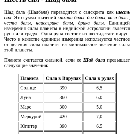
Шад бала (Шадбала) переводится с санскрита как
шесть
сил
. Это сумма значений
стхана балы, диг балы, кала балы,
честа балы, наисагрика балы, дрика балы
. Единицей
измерения силы планеты в индийской астрологии является
рупа или градус. Одна рупа состоит из шестидесяти вируп.
Часто в качестве единицы измерения используется частное
от деления силы планеты на минимальное значение силы
этой планеты.
Планета считается сильной, если ее
Шад бала
превышает
следующие значения:
Планета
Сила в Вирупах
Cила в рупах
Солнце
390
6,5
Луна
360
6,0
Марс
300
5,0
Меркурий
420
7,0
Юпитер
390
6,5