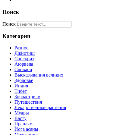
Поиск
Поиск
Категории
Разное
Джйотиш
Санскрит
Аюрведа
Словари
Высказывания великих
Здоровье
Индия
Тибет
Зороастризм
Путешествия
Лекарственные растения
Мудры
Васту
Пранаяма
Йога асаны
Медитация