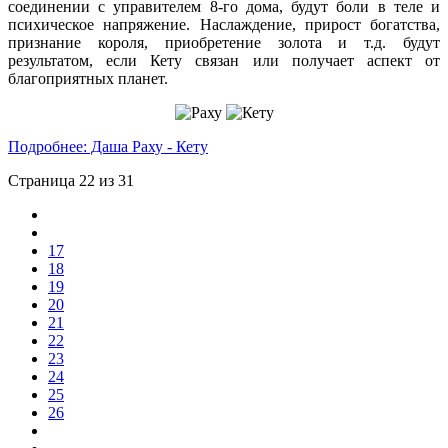
соединении с управителем 8-го дома, будут боли в теле и
психическое напряжение. Наслаждение, прирост богатства,
признание короля, приобретение золота и т.д. будут
результатом, если Кету связан или получает аспект от
благоприятных планет.
Подробнее: Даша Раху - Кету
Страница 22 из 31
17
18
19
20
21
22
23
24
25
26