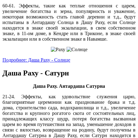
60-61. Эффекты, такие как теплые отношения с царем,
увеличение богатства и зерна, популярность и уважение,
некоторая возможность стать главой деревни и т.д., будут
испытаны в Антардашу Солнца в Дашу Раху, если Солнце
находится в знаке своей экзальтации, в свем собственном
знаке, в 11-ом доме, в Кендре или в Триконе, в знаке своей
экзальтации или в собственном знаке в Навамше.
Подробнее: Даша Раху - Солнце
Даша Раху - Сатурн
Даша Раху. Антардаша Сатурна
21-24. Эффекты, как удовольствие служения царю,
благоприятные церемонии как празднование брака и т.д.
дома, строительство сада, водохранилища и т.д., увеличение
богатства и крупного рогатого скота от состоятельных лиц,
принадлежащих классу шудр, потеря богатства вызванная
царем во время путешествия на запад, уменьшение доходов в
связи с вялостью, возвращение на родину, будут получены в
Антардашу Сатурна в Дашу Раху, если Сатурн находится в