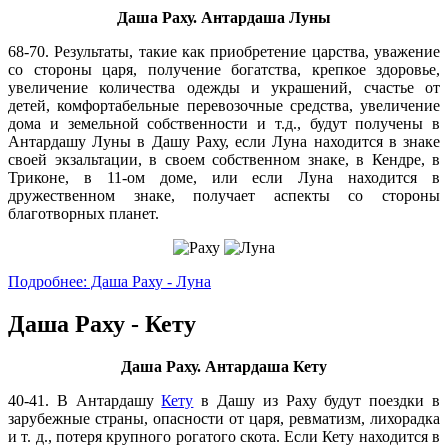
Даша Раху. Антардаша Луны
68-70. Результаты, такие как приобретение царства, уважение
со стороны царя, получение богатства, крепкое здоровье,
увеличение количества одежды и украшений, счастье от
детей, комфортабельные перевозочные средства, увеличение
дома и земельной собственности и т.д., будут получены в
Антардашу Луны в Дашу Раху, если Луна находится в знаке
своей экзальтации, в своем собственном знаке, в Кендре, в
Триконе, в 11-ом доме, или если Луна находится в
дружественном знаке, получает аспекты со стороны
благотворных планет.
Подробнее: Даша Раху - Луна
Даша Раху - Кету
Даша Раху. Антардаша Кету
40-41. В Антардашу
Кету
в Дашу из Раху будут поездки в
зарубежные страны, опасности от царя, ревматизм, лихорадка
и т. д., потеря крупного рогатого скота. Если Кету находится в