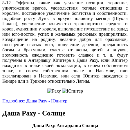
8-12. Эффекты, такие как усиление позиции, терпение,
уничтожение врагов, удовольствия, теплые отношения с
королем, постоянное увеличение богатства и собственности,
подобное росту Луны в яркую половину месяца (Шукла
Пакша), увеличение количества транспортных средств и
коров, аудиенции у короля, выполнение путешествие на запад
или юго-восток, успех в желаемых рисковых предприятиях,
возвращение на родину, делание добра для брахманов,
посещение святых мест, получение деревни, преданность
богам и брахманам, счастье от жены, детей и внуков,
возможность ежедневно готовить сладкое и т. д. будут
получены в Антардашу Юпитера в Даша Раху, если Юпитер
находится в знаке своей экзальтации, в своем собственном
знаке, в своем собственном знаке в Навамше, или
экзальтирован в Навамше, или если Юпитер находится в
Кендре или в Триконе относительно Лагны.
Подробнее: Даша Раху - Юпитер
Даша Раху - Солнце
Даша Раху. Антардаша Солнца