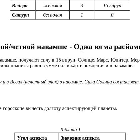
Венера
женская
3
15 вируп
Сатурн
бесполая
1
0
тной/четной навамше - Оджа югма расйам
 навамше, получают силу в 15 вируп. Солнце, Марс, Юпитер, Мерк
силы планеты равно сумме сил в карте рождения и в навамше.
 и в Весах (нечетный знак) в навамше. Сила Солнца составляет 1
 в гороскопе вычесть долготу аспектирующей планеты.
Таблица 1
Угол аспекта
Значение аспекта