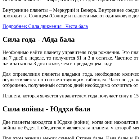
Внутренние планеты – Меркурий и Венера. Внутреннее соедин
проходит за Солнцем (Солнце и планета имеют одинаковую дол
Подробнее: Сила движения - Честа бала
Сила года - Абда бала
Необходимо найти планету управителя года рождения. Это плане
на 7 дней в неделе, то получится 51 и 3 в остатке. Частное о
начинаться на 3 дня позже, чем в предыдущем году.
Для определения планеты владыки года, необходимо количес
осуществляется по соответствующим таблицам. Частное долж
отброшено, полученный остаток дней необходимо отсчитать от в
Планета, которая является управителем года получает силу в 15
Сила войны - Юддха бала
Две планеты находятся в Юддхе (войне), когда они находятся
войны не будет. Победителем является та планета, у которой м
При этом разница между суммой Стхана балы, Кала балы и Ди