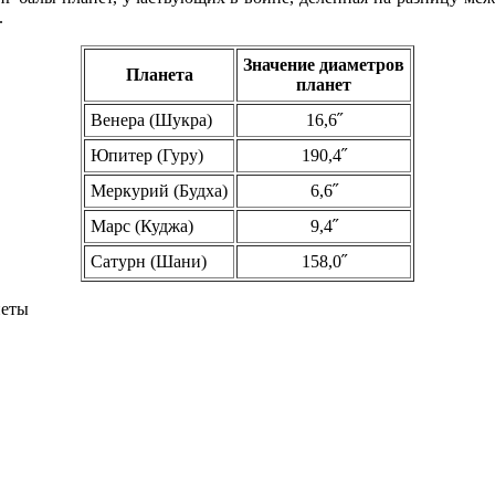
.
Значение диаметров
Планета
планет
Венера (Шукра)
16,6˝
Юпитер (Гуру)
190,4˝
Меркурий (Будха)
6,6˝
Марс (Куджа)
9,4˝
Сатурн (Шани)
158,0˝