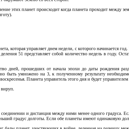
ение этих планет происходит когда планета проходит между зем
готу).
та, которая управляет днем недели, с которого начинается год.
т деления 51 представляет собой количество недель в году. Ост
тво дней, прошедших от начала эпохи до даты рождения разд
но быть умножено на 3, к полученному результату необходим
оскресенья. Планета управитель этого дня и будет управителем 
 вируп.
 в соединении и дистанция между ними менее одного градуса. Е
еньший градус долготы. Если обе планеты имеют одинаковую долг
г балы планет, участвующих в войне, деленная на разницу меж