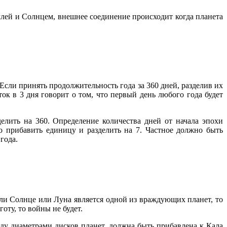
лей и Солнцем, внешнее соединение происходит когда планета
 Если принять продолжительность года за 360 дней, разделив их
аток в 3 дня говорит о том, что первый день любого года будет
елить на 360. Определение количества дней от начала эпохи
о прибавить единицу и разделить на 7. Частное должно быть
года.
сли Солнце или Луна является одной из враждующих планет, то
оту, то войны не будет.
ду диаметрами дисков планет, должна быть прибавлена к Кала