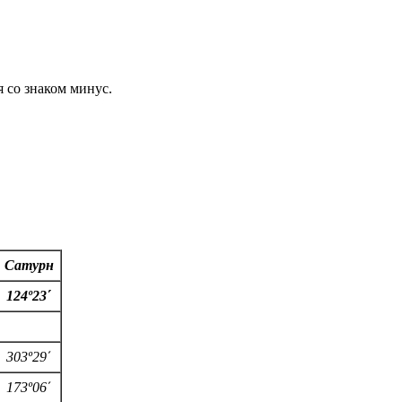
 со знаком минус.
Сатурн
124º23΄
3
03
º29΄
173
º06΄