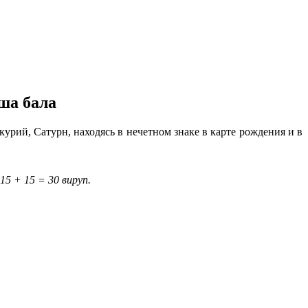
ша бала
урий, Сатурн, находясь в нечетном знаке в карте рождения и в
5 + 15 = 30 вируп.