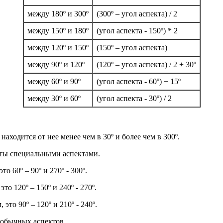
между 180º и 300º
(300º – угол аспекта) / 2
между 150º и 180º
(угол аспекта - 150º) * 2
между 120º и 150º
(150º – угол аспекта)
между 90º и 120º
(120º – угол аспекта) / 2 + 30º
между 60º и 90º
(угол аспекта - 60º) + 15º
между 30º и 60º
(угол аспекта - 30º) / 2
аходится от нее менее чем в 30º и более чем в 300º.
еты специальными аспектами.
 60º – 90º и 270º - 300º.
 120º – 150º и 240º - 270º.
то 90º – 120º и 210º - 240º.
 обычных аспектов.