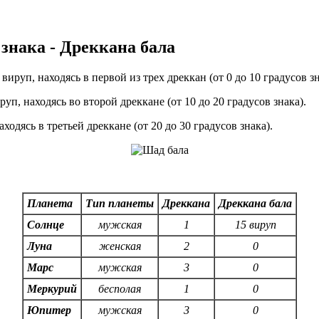
 знака - Дреккана бала
руп, находясь в первой из трех дреккан (от 0 до 10 градусов зн
п, находясь во второй дреккане (от 10 до 20 градусов знака).
одясь в третьей дреккане (от 20 до 30 градусов знака).
Планета
Тип планеты
Дреккана
Дреккана бала
Солнце
мужская
1
15 вируп
Луна
женская
2
0
Марс
мужская
3
0
Меркурий
бесполая
1
0
Юпитер
мужская
3
0