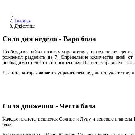
Главная
Джйотиш
Сила дня недели - Вара бала
Необходимо найти планету управителя дня недели рождения.
рождения разделить на 7. Определение количества дней от
необходимо отсчитать от воскресенья. Планета управитель этог
Планета, которая является управителем недели получает силу в
Сила движения - Честа бала
Каждая планета, исключая Солнце и Луну и теневые планеты Ра
бала.
Внешние планеты – Марс, Юпитер, Сатурн. Орбиты этих плане