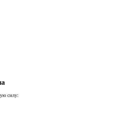
ла
ую силу: