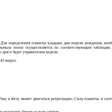
 Для определения планеты владыки дня недели рождения, необ
 начала эпохи осуществляется по соответствующим таблицам
о дня и будет управителем недели.
 45 вируп.
ху и Кету, может двигаться ретроградно. Сила планеты, в соот
т окружают Землю со всех сторон.