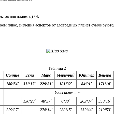
ктов для планеты) / 4.
ком плюс, значения аспектов от зловредных планет суммируются
Таблица 2
Солнце
Луна
Марс
Меркурий
Юпитер
Венера
180º54΄
311º17΄
229º31΄
181º32΄
84º01΄
171º10΄
Углы аспектов
130
º2
3
΄
48
º
37
΄
0
º
38
΄
263
º
07
΄
35
0
º16΄
229º37΄
278
º
14
΄
230
º
15
΄
132
º44΄
219
º53΄