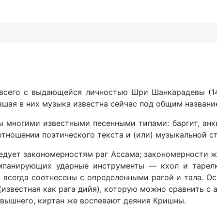
 всего с выдающейся личностью Шри Шанкарадевы (1
вшая в них музыка известна сейчас под общим названи
многими известными песенными типами: баргит, анкийя
отношении поэтического текста и (или) музыкальной с
ледует закономерностям paг Ассама; закономерности ж
омпанирующих ударные инструменты — кхол и тарелк
 всегда соотнесены с определенными рагой и тала. Ос
известная как рага дийя), которую можно сравнить с а
евышнего, киртан же воспевают деяния Кришны.