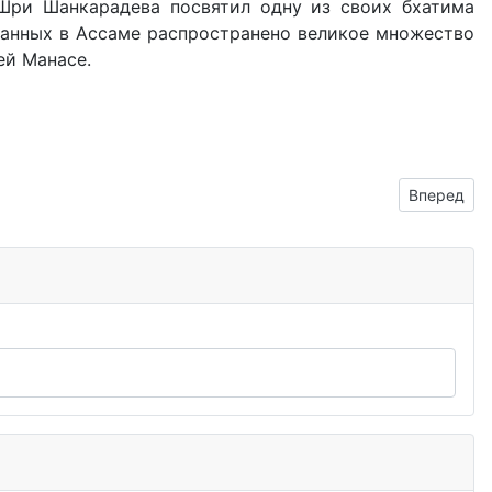
 Шри Шанкарадева посвятил одну из своих бхатима
ванных в Ассаме распространено великое множество
ей Манасе.
Следующий
Вперед