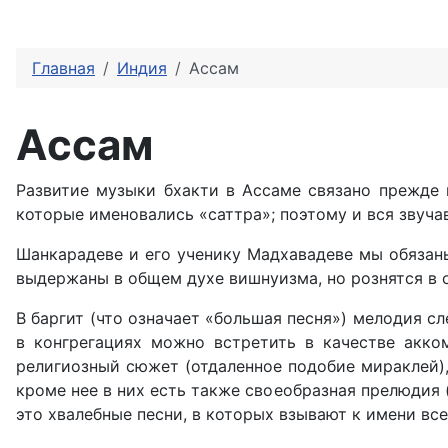
Главная
Индия
Ассам
Ассам
Развитие музыки бхакти в Ассаме связано прежде
которые именовались «саттра»; поэтому и вся звуча
Шанкарадеве и его ученику Мадхавадеве мы обязаны 
выдержаны в общем духе вишнуизма, но рознятся в 
В баргит (что означает «большая песня») мелодия с
в конгрегациях можно встретить в качестве акк
религиозный сюжет (отдаленное подобие мираклей),
кроме нее в них есть также своеобразная прелюдия (
это хвалебные песни, в которых взывают к имени вс