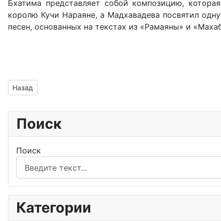
Бхатима представляет собой композицию, которая
королю Кучи Нараяне, а Мадхавадева посвятил одн
песен, основанных на текстах из «Рамаяны» и «Маха
Предыдущий: Асси гхат
Назад
Поиск
Поиск
Категории