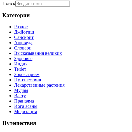
Поиск
Категории
Разное
Джйотиш
Санскрит
Аюрведа
Словари
Высказывания великих
Здоровье
Индия
Тибет
Зороастризм
Путешествия
Лекарственные растения
Мудры
Васту
Пранаяма
Йога асаны
Медитация
Путешествия