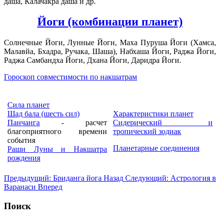
даша, Калачакра даша и др.
Йоги
(комбинации планет)
Солнечные Йоги, Лунные Йоги, Маха Пуруша Йоги (Хамса,
Малавйа, Бхадра, Ручака, Шаша), Набхаша Йоги, Раджа Йоги,
Раджа Самбандха Йоги, Дхана Йоги, Даридра Йоги.
Гороскоп совместимости по накшатрам
Сила планет
Шад бала (шесть сил)
Характеристики планет
Панчанга
- расчет
Сидерический и
благоприятного времени
тропический зодиак
события
Планетарные соединения
Раши Луны и Накшатра
рождения
Предыдущий: Бриданга йога
Назад
Следующий: Астрология в
Варанаси
Вперед
Поиск