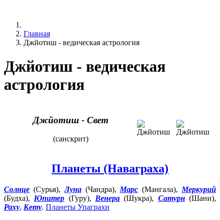
Главная
Джйотиш - ведическая астрология
Джйотиш - ведическая
астрология
Джйотиш - Cвет
(санскрит)
Планеты (Наваграха)
Солнце
(Сурья),
Луна
(Чандра),
Марс
(Мангала),
Меркурий
(Будха),
Юпитер
(Гуру),
Венера
(Шукра),
Сатурн
(Шани),
Раху
,
Кету
.
Планеты Упаграхи