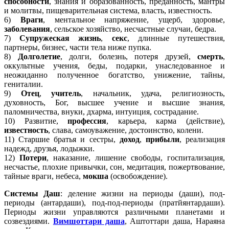
способности
, знания и образованность, преданность, мантры
и молитвы, пищеварительная система, власть, известность.
6)
Враги
, ментальное напряжение, ущерб, здоровье,
заболевания
, сельское хозяйство, несчастные случаи, бедра.
7)
Супружеская жизнь
,
секс
, длинные путешествия,
партнеры, бизнес, части тела ниже пупка.
8)
Долголетие
, долги, болезнь, потеря друзей,
смерть
,
оккультные учения, беды, подарки, унаследованное и
неожиданно полученное богатство, унижение, тайны,
гениталии.
9)
Отец
,
учитель
, начальник, удача, религиозность,
духовность, Бог, высшее учение и высшие знания,
паломничества, внуки, дхарма, интуиция, сострадание.
10) Развитие,
профессия
, карьера, карма (действие),
известность
, слава, самоуважение, достоинство, колени.
11) Старшие братья и сестры,
доход
,
прибыли
, реализация
надежд, друзья, лодыжки.
12)
Потери
, наказание, лишение свободы, госпитализация,
несчастье, плохие привычки, сон, медитация, пожертвование,
тайные враги, небеса,
мокша
(освобождение).
Системы Даш
: деление жизни на периоды (даши), под-
периоды (антардаши), под-под-периоды (пратйянтардаши).
Периоды жизни управляются различными планетами и
созвездиями.
Вимшоттари даша
, Аштоттари даша, Нараяна