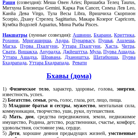
Раши
(созвездия): Меша Овен Aries; Вришабха Телец Taurus,
Митхуна Близнецы Gemini, Карка Рак Cancer, Симха Лев Leo,
Канйа Дева Virgo, Тула Весы Libra, Вришчиха Скорпион
Scorpio, Дхану Стрелец Sagittarius, Макара Козерог Capricorn,
Кумбха Водолей Aquarius, Мина Рыбы Pisces.
Накшатры
(лунные созвездия):
Ашвини
,
Бхарани
,
Криттика
,
Рохини
,
Мригаширша
,
Ардра
,
Пунарвасу
,
Пушья
,
Ашлеша
,
Магха
,
Пурва Пхалгуни
,
Уттара Пхалгуни
,
Хаста
,
Читра
,
Свати
,
Вишакха
,
Анурадха
,
Джйешттха
,
Мула
,
Пурва Ашадха
,
Уттара Ашадха
,
Шравана
,
Дхаништха
,
Шатабхиша
,
Пурва
Бхадрапада
,
Уттара Бхадрапада
,
Ревати
Бхавы (дома)
1)
Физическое тело
, характер, здоровье, голова,
энергия
,
известность, успех.
2)
Богатство
,
семья
, речь, голос, глаза, рот, лицо, пища.
3)
Младшие братья и сестры
,
мужество
, ментальная сила,
коммуникации, творчество, уши, руки, путешествия.
4)
Мать
,
дом
, средства передвижения, земли, недвижимое
имущество, Родина, детство, родственники, счастье, комфорт,
удовольствия, состояние ума, сердце.
5)
Дети
, хорошие деяния предыдущих жизней,
умственные