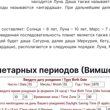
находится Луна. Даша также называет
иоды называются «антардаша». При дальнейшем деле
тавляет: Солнце – 6 лет, Луна – 10 лет, Марс – 7 ле
 Приведенная последовательность планет является такж
й будет даша Сатурна, далее даша Меркурия, Кету,
рдаши), располагаются в следующем порядке: Луна, Ма
нетарных периодов (Вимш
Введите дату рождения / Type Birth Date
Число / Date
Месяц / Month
Год / Year
ведите время рождения (в формате 24 часа) / Your Birth Time (24hr forma
Временная зона / Time Zone
 необходимо на день Вашего рождения) Daylight Saving Time (If applicable
З.Д.) / East (Clear check if Western
Широта места / Latitude