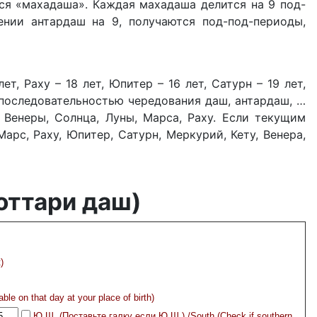
ся «махадаша». Каждая махадаша делится на 9 под-
нии антардаш на 9, получаются под-под-периоды,
т, Раху – 18 лет, Юпитер – 16 лет, Сатурн – 19 лет,
е последовательностью чередования даш, антардаш, …
 Венеры, Солнца, Луны, Марса, Раху. Если текущим
рс, Раху, Юпитер, Сатурн, Меркурий, Кету, Венера,
оттари даш)
t)
 on that day at your place of birth)
Ю.Ш. (Поставьте галку если Ю.Ш.) /South (Check if southern