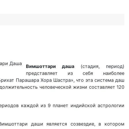
Вимшоттари даша
(стадия, период)
представляет из себя наиболее
рихат Парашара Хора Шастра», что эта система даш
одолжительность человеческой жизни составляет 120
периодов каждой из 9 планет индийской астрологии
Вимшоттари даши является созвездие, в котором