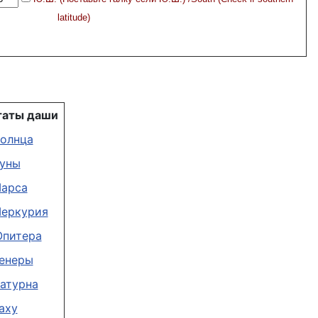
latitude)
таты даши
олнца
уны
арса
еркурия
питера
енеры
атурна
аху