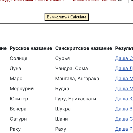
ние
Русское название
Санскритское название
Резуль
Солнце
Сурья
Даша С
Луна
Чандра, Сома
Даша Л
Марс
Мангала, Ангарака
Даша М
Меркурий
Будха
Даша М
Юпитер
Гуру, Брихаспати
Даша Ю
Венера
Шукра
Даша В
Сатурн
Шани
Даша С
Раху
Раху
Даша Р