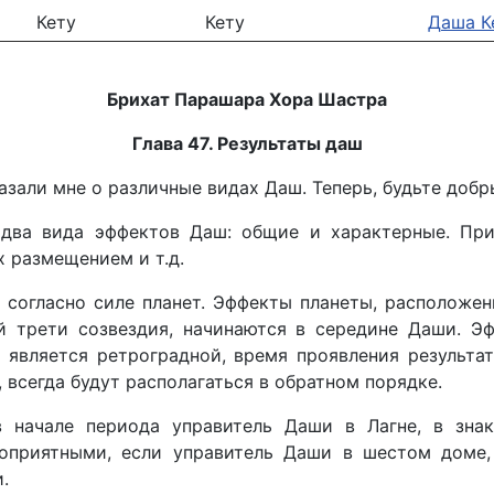
Кету
Кету
Даша К
Брихат Парашара Хора Шастра
Глава 47. Результаты даш
зали мне о различные видах Даш. Теперь, будьте добр
 два вида эффектов Даш: общие и характерные. Пр
 размещением и т.д.
 согласно силе планет. Эффекты планеты, расположен
 трети созвездия, начинаются в середине Даши. Э
 является ретроградной, время проявления результа
 всегда будут располагаться в обратном порядке.
в начале периода управитель Даши в Лагне, в знак
гоприятными, если управитель Даши в шестом доме
.