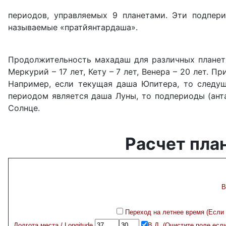
периодов, управляемых 9 планетами. Эти подпер
называемые «пратйянтардаша».
Продолжительность махадаш для различных планет сос
Меркурий – 17 лет, Кету – 7 лет, Венера – 20 лет.
Например, если текущая даша Юпитера, то следуще
периодом является даша Луны, то подпериоды (анта
Солнце.
Расчет пла
В
Переход на летнее время (Если это
Долгота места / Longitude
В.Д. (Очистите поле если 