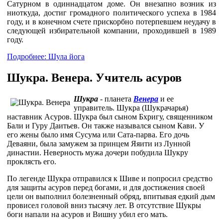
Сатурном в одиннадцатом доме. Он внезапно возник из
ниоткуда, достиг громадного политического успеха в 1984
году, и в конечном счете прискорбно потерпевшем неудачу в
следующей избирательной компании, проходившей в 1989
году.
Подробнее: Шула йога
Шукра. Венера. Учитель асуров
Шукра
- планета
Венера
и ее
управитель. Шукра (Шукрачарья)
наставник Асуров. Шукра был сыном Бхригу, священником
Бали и Гуру Даитьев. Он также назывался сыном Кави. У
его жены было имя Сусума или Сата-парва. Его дочь
Деваяни, была замужем за принцем Яяити из Лунной
династии. Неверность мужа дочери побудила Шукру
проклясть его.
По легенде Шукра отправился к Шиве и попросил средство
для защиты асуров перед богами, и для достижения своей
цели он выполнил болезненный обряд, впитывая едкий дым
провисел головой вниз тысячу лет. В отсутствие Шукры
боги напали на асуров и Вишну убил его мать.