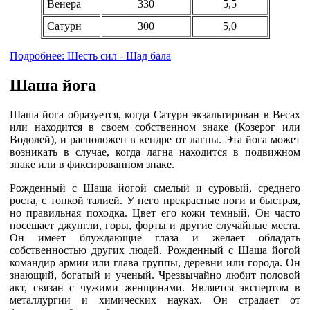
Венера
330
5,5
Сатурн
300
5,0
Подробнее: Шесть сил - Шад бала
Шаша йога
Шаша йога образуется, когда Сатурн экзальтирован в Весах
или находится в своем собственном знаке (Козерог или
Водолей), и расположен в кендре от лагны. Эта йога может
возникать в случае, когда лагна находится в подвижном
знаке или в фиксированном знаке.
Рожденный с Шаша йогой смелый и суровый, среднего
роста, с тонкой талией. У него прекрасные ноги и быстрая,
но правильная походка. Цвет его кожи темный. Он часто
посещает джунгли, горы, форты и другие случайные места.
Он имеет блуждающие глаза и желает обладать
собственностью других людей. Рожденный с Шаша йогой
командир армии или глава группы, деревни или города. Он
знающий, богатый и ученый. Чрезвычайно любит половой
акт, связан с чужими женщинами. Является экспертом в
металлургии и химических науках. Он страдает от