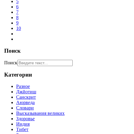
5
6
7
8
9
10
Поиск
Поиск
Категории
Разное
Джйотиш
Санскрит
Аюрведа
Словари
Высказывания великих
Здоровье
Индия
Тибет