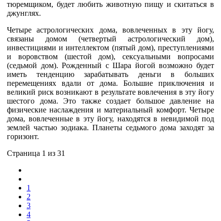
тюремщиком, будет любить животную пищу и скитаться в
джунглях.
Четыре астрологических дома, вовлеченных в эту йогу,
связаны домом (четвертый астрологический дом),
инвестициями и интеллектом (пятый дом), преступлениями
и воровством (шестой дом), сексуальными вопросами
(седьмой дом). Рожденный с Шара йогой возможно будет
иметь тенденцию зарабатывать деньги в больших
перемещениях вдали от дома. Большие приключения и
великий риск возникают в результате вовлечения в эту йогу
шестого дома. Это также создает большое давление на
физические наслаждения и материальный комфорт. Четыре
дома, вовлеченные в эту йогу, находятся в невидимой под
землей частью зодиака. Планеты седьмого дома заходят за
горизонт.
Страница 1 из 31
1
2
3
4