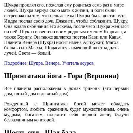
Шукра проклял его, пожелав ему родиться семь раз в мире
людей. Шукра вернул свою мать к жизни, и боги были
встревожены тем, что цель аскезы Шукры была достигнута.
Индра послал свою дочь Джаянти, чтобы соблазнить Шукру.
Она ждала окончания его аскезы, после чего Шукра женился
на ней. Шукра известен своим родовым именем Бхаргава, а
также Бхригу. Он также является поэтом Кави или Кавья.
Планета Венера (Шукра) носит имена Аспхужит, Магха-
бхава - сын Магхы, Шодасансу - имеющий шестнадцать
лучей, Света — белый.
Подробнее: Шукра. Венера. Учитель асуров
Шрингатака йога - Гора (Вершина)
Все планеты расположены в домах триконы (это первый
дом, пятый дом и девятый дом).
Рожденный с Шрингатака йогой может обладать
комфортом, любить сражения, будет мужественным, очень
мудрым, богатым, посвятит себя первой жене, будучи
безразличным ко второй.
Шесть сил - Шад бала