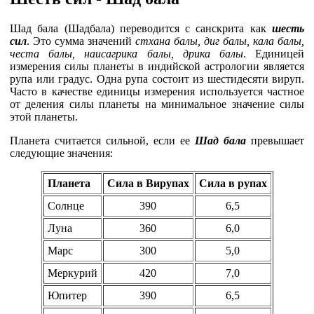
Шад бала (Шадбала) переводится с санскрита как
шесть
сил
. Это сумма значений
стхана балы, диг балы, кала балы,
честа балы, наисагрика балы, дрика балы
. Единицей
измерения силы планеты в индийской астрологии является
рупа или градус. Одна рупа состоит из шестидесяти вируп.
Часто в качестве единицы измерения используется частное
от деления силы планеты на минимальное значение силы
этой планеты.
Планета считается сильной, если ее
Шад бала
превышает
следующие значения:
Планета
Сила в Вирупах
Cила в рупах
Солнце
390
6,5
Луна
360
6,0
Марс
300
5,0
Меркурий
420
7,0
Юпитер
390
6,5