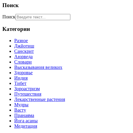
Поиск
Поиск
Категории
Разное
Джйотиш
Санскрит
Аюрведа
Словари
Высказывания великих
Здоровье
Индия
Тибет
Зороастризм
Путешествия
Лекарственные растения
Мудры
Васту
Пранаяма
Йога асаны
Медитация