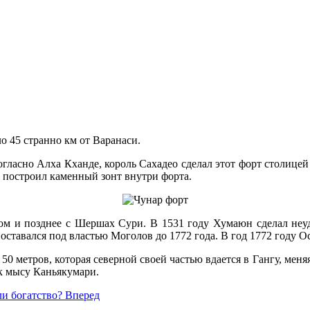
о 45 странно км от Варанаси.
ласно Алха Кханде, король Сахадео сделал этот форт столицей
о построил каменный зонт внутри форта.
ом и позднее с Шершах Сури. В 1531 году Хумаюн сделал неуд
 оставался под властью Моголов до 1772 года. В год 1772 году 
50 метров, которая северной своей частью вдается в Гангу, меняя
 к мысу Каньякумари.
ли богатство?
Вперед