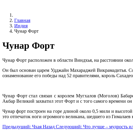
Главная
Индия
Чунар Форт
Чунар Форт
Чунар Форт расположен в области Виндхья, на расстоянии окол
Он был основан царем Удджайн Махараджей Викрамадитья. Сог
ознаменование его победы над 52 правителями, король Сахаде
Чунар Форт стал связан с королем Мугхалов (Моголов) Бабар
Акбар Великий захватил этот Форт и с того самого времени он
Чунар форт построен на горе длиной около 0,5 мили и высотой 
это отпечаток ноги огромного великана, шедшего из Гималаев
Предыдущий: Чхая
Назад
Следующий: Что лучше – мудрость и