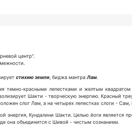
рневой центр".
омежности.
зирует
стихию земли
, биджа мантра
Лам
.
мя темно-красными лепестками и желтым квадратом 
мволизирует Шакти - творческую энергию. Красный тр
ложен слог Лам, а на четырех лепестках слоги - Сам,
ой энергия, Кундалини Шакти. Целью йоги является 
где она объединится с Шивой - чистым сознанием.