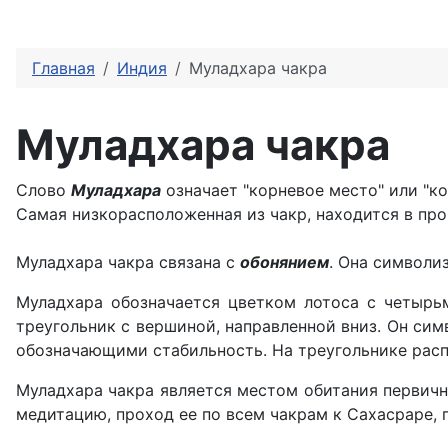
Главная
Индия
Муладхара чакра
Муладхара чакра
Слово
Муладхара
означает "корневое место" или "ко
Самая низкорасположенная из чакр, находится в пр
Муладхара чакра связана с
обонянием
. Она символи
Муладхара обозначается цветком лотоса с четырь
треугольник с вершиной, направленной вниз. Он си
обозначающими стабильность. На треугольнике распо
Муладхара чакра является местом обитания первичн
медитацию, проход ее по всем чакрам к Сахасраре, 