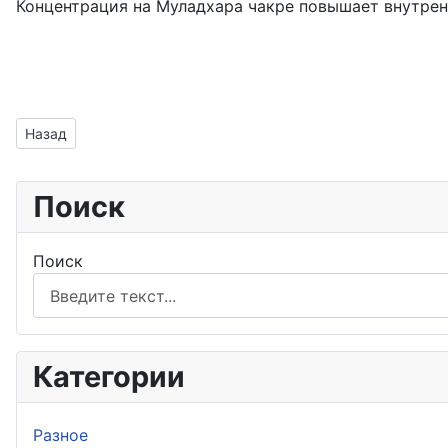
Концентрация на Муладхара чакре повышает внутрен
Предыдущий: Мусульманская музыкальная традиция
Назад
Поиск
Поиск
Категории
Разное