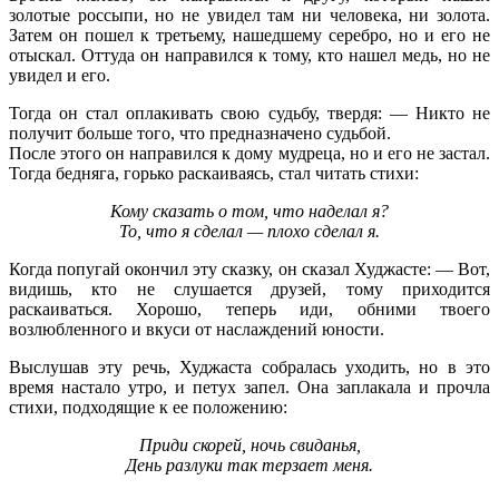
золотые россыпи, но не увидел там ни человека, ни золота.
Затем он пошел к третьему, нашедшему серебро, но и его не
отыскал. Оттуда он направился к тому, кто нашел медь, но не
увидел и его.
Тогда он стал оплакивать свою судьбу, твердя: — Никто не
получит больше того, что предназначено судьбой.
После этого он направился к дому мудреца, но и его не застал.
Тогда бедняга, горько раскаиваясь, стал читать стихи:
Кому сказать о том, что наделал я?
То, что я сделал — плохо сделал я.
Когда попугай окончил эту сказку, он сказал Худжасте: — Вот,
видишь, кто не слушается друзей, тому приходится
раскаиваться. Хорошо, теперь иди, обними твоего
возлюбленного и вкуси от наслаждений юности.
Выслушав эту речь, Худжаста собралась уходить, но в это
время настало утро, и петух запел. Она заплакала и прочла
стихи, подходящие к ее положению:
Приди скорей, ночь свиданья,
День разлуки так терзает меня.