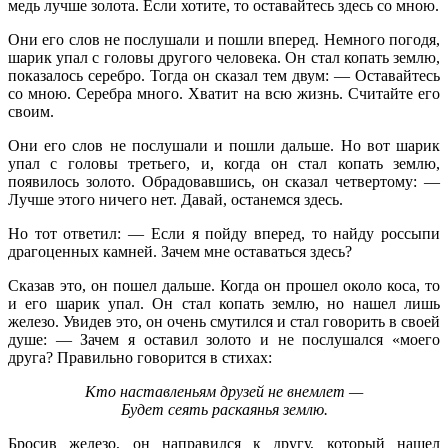
медь лучше золота. Если хотите, то оставайтесь здесь со мною.
Они его слов не послушали и пошли вперед. Немного погодя,
шарик упал с головы другого человека. Он стал копать землю,
показалось серебро. Тогда он сказал тем двум: — Оставайтесь
со мною. Серебра много. Хватит на всю жизнь. Считайте его
своим.
Они его слов не послушали и пошли дальше. Но вот шарик
упал с головы третьего, и, когда он стал копать землю,
появилось золото. Обрадовавшись, он сказал четвертому: —
Лучше этого ничего нет. Давай, останемся здесь.
Но тот ответил: — Если я пойду вперед, то найду россыпи
драгоценных камней. Зачем мне оставаться здесь?
Сказав это, он пошел дальше. Когда он прошел около коса, то
и его шарик упал. Он стал копать землю, но нашел лишь
железо. Увидев это, он очень смутился и стал говорить в своей
душе: — Зачем я оставил золото и не послушался «моего
друга? Правильно говорится в стихах:
Кто наставленьям друзей не внемлет —
Будет сеять раскаянья землю.
Бросив железо, он направился к другу, который нашел