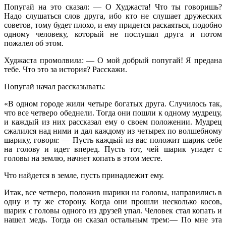
Попугай на это сказал: — О Худжаста! Что ты говоришь?
Надо слушаться слов друга, ибо кто не слушает дружеских
советов, тому будет плохо, и ему придется раскаяться, подобно
одному человеку, который не послушал друга и потом
пожалел об этом.
Худжаста промолвила: — О мой добрый попугай! Я предана
тебе. Что это за история? Расскажи.
Попугай начал рассказывать:
«В одном городе жили четыре богатых друга. Случилось так,
что все четверо обеднели. Тогда они пошли к одному мудрецу,
и каждый из них рассказал ему о своем положении. Мудрец
сжалился над ними и дал каждому из четырех по волшебному
шарику, говоря: — Пусть каждый из вас положит шарик себе
на голову и идет вперед. Пусть тот, чей шарик упадет с
головы на землю, начнет копать в этом месте.
Что найдется в земле, пусть принадлежит ему.
Итак, все четверо, положив шарики на головы, направились в
одну и ту же сторону. Когда они прошли несколько косов,
шарик с головы одного из друзей упал. Человек стал копать и
нашел медь. Тогда он сказал остальным трем:— По мне эта