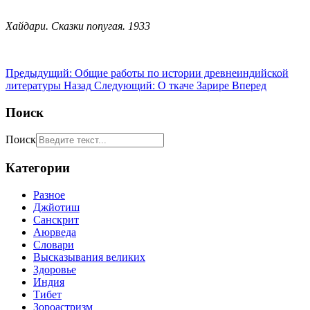
Хайдари. Сказки попугая. 1933
Предыдущий: Общие работы по истории древнеиндийской
литературы
Назад
Следующий: О ткаче Зарире
Вперед
Поиск
Поиск
Категории
Разное
Джйотиш
Санскрит
Аюрведа
Словари
Высказывания великих
Здоровье
Индия
Тибет
Зороастризм