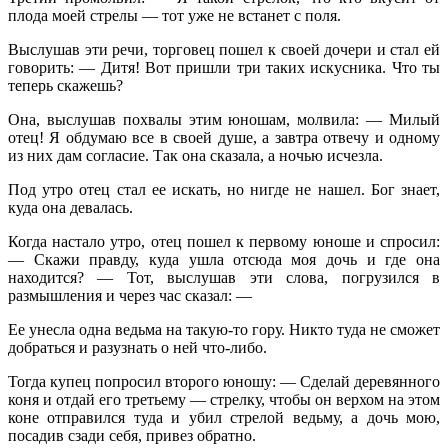
плода моей стрелы — тот уже не встанет с поля.
Выслушав эти речи, торговец пошел к своей дочери и стал ей
говорить: — Дитя! Вот пришли три таких искусника. Что ты
теперь скажешь?
Она, выслушав похвалы этим юношам, молвила: — Милый
отец! Я обдумаю все в своей душе, а завтра отвечу и одному
из них дам согласие. Так она сказала, а ночью исчезла.
Под утро отец стал ее искать, но нигде не нашел. Бог знает,
куда она девалась.
Когда настало утро, отец пошел к первому юноше и спросил:
— Скажи правду, куда ушла отсюда моя дочь и где она
находится? — Тот, выслушав эти слова, погрузился в
размышления и через час сказал: —
Ее унесла одна ведьма на такую-то гору. Никто туда не сможет
добраться и разузнать о ней что-либо.
Тогда купец попросил второго юношу: — Сделай деревянного
коня и отдай его третьему — стрелку, чтобы он верхом на этом
коне отправился туда и убил стрелой ведьму, а дочь мою,
посадив сзади себя, привез обратно.