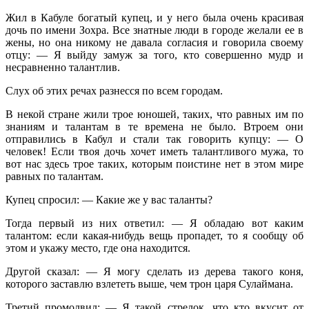
Жил в Кабуле богатый купец, и у него была очень красивая
дочь по имени Зохра. Все знатные люди в городе желали ее в
жены, но она никому не давала согласия и говорила своему
отцу: — Я выйду замуж за того, кто совершенно мудр и
несравненно талантлив.
Слух об этих речах разнесся по всем городам.
В некой стране жили трое юношей, таких, что равных им по
знаниям и талантам в те времена не было. Втроем они
отправились в Кабул и стали так говорить купцу: — О
человек! Если твоя дочь хочет иметь талантливого мужа, то
вот нас здесь трое таких, которым поистине нет в этом мире
равных по талантам.
Купец спросил: — Какие же у вас таланты?
Тогда первый из них ответил: — Я обладаю вот каким
талантом: если какая-нибудь вещь пропадет, то я сообщу об
этом и укажу место, где она находится.
Другой сказал: — Я могу сделать из дерева такого коня,
которого заставлю взлететь выше, чем трон царя Сулаймана.
Третий промолвил: — Я такой стрелок, что кто вкусит от