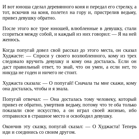
И вот юноша сделал деревянного коня и передал его стрелку, а
тот, вскочив на коня, полетел на гору и, пристрелив ведьму,
привез девушку обратно.
После этого все трое юношей, влюбленные в девушку, стали
ссориться между собой, и каждый из них говорил: — Я на ней
женюсь.
Когда попугай довел свой рассказ до этого места, он сказал
Худжасте: — Спроси у своего возлюбленного, кому из трех
следовало вручить девушку и кому она досталась. Если он
даст правильный ответ, то знай, что он умен, а если нет, то
никуда не годен и ничего не стоит.
Худжаста сказала: — О попугай! Сначала ты мне скажи, кому
она досталась, чтобы и я знала.
Попугай отвечал: — Она досталась тому человеку, который
привез ее обратно, умертвив ведьму, потому что те оба только
показали свое искусство, а он играл своей жизнью, ибо
отправился в страшное место и освободил девушку.
Окончив эту сказку, попугай сказал: — О Худжаста! Теперь
иди и соединись со своим другом.