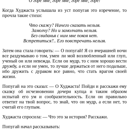
О горе мне, горе мне, горе мне, горе!
Когда Худжаста услышала из уст попугая это изречение, то
прочла такие стихи:
Что скажу? Ничего сказать нельзя.
Замолчу? Но и замолчать нельзя.
Без свиданья с ним мне покоя нет.
Встретиться?.. Его повстречать нельзя.
Затем она стала говорить: — О попугай! Я со вчерашней ночи
все раздумываю о том, умен ли мой возлюбленный или глуп,
ученый он или невежда. Если он мудр, то с ним хорошо вести
дружбу, а если не умен, то лучше держаться от него подальше,
ибо дружить с дураком все равно, что стать врагом своей
жизни.
Попугай на это сказал: — О Худжаста! Пойди и расскажи ему
сказку об исчезновении дочери купца и таким образом
испытай его ум и сообразительность. Если он правильно
ответит на твой вопрос, то знай, что он мудр, а если нет, то
считай его глупым.
Худжаста спросила: — Что это за история? Расскажи.
Попугай начал рассказывать: