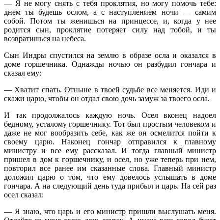
— Я не могу снять с тебя проклятия, но могу помочь тебе:
днем ты будешь ослом, а с наступлением ночи — самим
собой. Потом ты женишься на принцессе, и, когда у нее
родится сын, проклятие потеряет силу над тобой, и ты
возвратишься на небеса.
Сын Индры спустился на землю в образе осла и оказался в
доме горшечника. Однажды ночью он разбудил гончара и
сказал ему:
— Хватит спать. Отныне в твоей судьбе все меняется. Иди и
скажи царю, чтобы он отдал свою дочь замуж за твоего осла.
И так продолжалось каждую ночь. Осел вконец надоел
бедному, усталому горшечнику. Тот был простым человеком и
даже не мог вообразить себе, как же он осмелится пойти к
своему царю. Наконец гончар отправился к главному
министру и все ему рассказал. И тогда главный министр
пришел в дом к горшечнику, и осел, но уже теперь при нем,
повторил все ранее им сказанные слова. Главный министр
доложил царю о том, что ему довелось услышать в доме
гончара. А на следующий день туда прибыл и царь. На сей раз
осел сказал:
— Я знаю, что царь и его министр пришли выслушать меня.