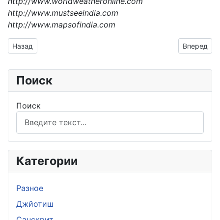
http://www.worldweatheronline.com
http://www.mustseeindia.com
http://www.mapsofindia.com
Предыдущий: Поздневедийская эпоха
Следующий
Назад
Вперед
Поиск
Поиск
Категории
Разное
Джйотиш
Санскрит