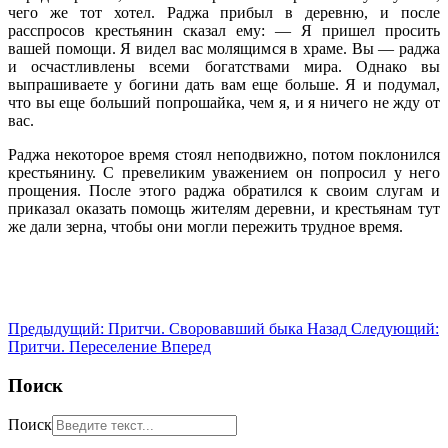
чего же тот хотел. Раджа прибыл в деревню, и после
расспросов крестьянин сказал ему: — Я пришел просить
вашей помощи. Я видел вас молящимся в храме. Вы — раджа
и осчастливлены всеми богатствами мира. Однако вы
выпрашиваете у богини дать вам еще больше. Я и подумал,
что вы еще больший попрошайка, чем я, и я ничего не жду от
вас.
Раджа некоторое время стоял неподвижно, потом поклонился
крестьянину. С превеликим уважением он попросил у него
прощения. После этого раджа обратился к своим слугам и
приказал оказать помощь жителям деревни, и крестьянам тут
же дали зерна, чтобы они могли пережить трудное время.
Предыдущий: Притчи. Своровавший быка
Назад
Следующий:
Притчи. Переселение
Вперед
Поиск
Поиск