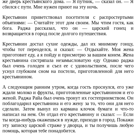
же дверь крестьянского дома. — Я путник, — сказал он. — Я
сбился с пути. Мне нужен приют на эту ночь.
Крестьянин приветствовал посетителя с распростертыми
объятиями: — Считайте этот дом своим. Мы чтим гостя, как
бога. Раджа рассказал, что он — царский гонец и
возвращается в город после долгого путешествия.
Крестьянин достал сухие одежды, дал их мнимому гонцу,
чтобы тот переоделся, и сказал: — Отдыхайте. Моя жена
приготовит еду, а я пойду и присмотрю за вашим конем. Жена
крестьянина состряпала незамысловатую еду Однако раджа
был очень голоден и съел ее с удовольствием, после чего
уснул глубоким сном на постели, приготовленной для него
крестьянином.
А следующим ранним утром, когда гость проснулся, его уже
ждали молоко и фрукты, приготовленные крестьянином и его
женой. Раджа Райа был очень тронут их гостеприимством. Он
поблагодарил крестьянина и его жену за то, что они для него
сделали. Затем вынул из кармана клочок бумаги и что-то
написал на нем. Он отдал его крестьянину и сказал: — Если
ты когда-нибудь окажешься в нужде, приходи в город. Покажи
эту записку царской страже у дворца, и ты получишь любую
помощь, которая тебе понадобится.