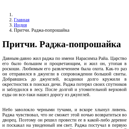
Главная
Индия
Притчи. Раджа-попрошайка
Притчи. Раджа-попрошайка
Давным-давно жил раджа по имени Нарасимха Райа. Царство
его было большим и процветающим, и жил он, утопая в
роскоши. Любимым его развлечением была охота. Как-то раз
он отправился в джунгли в сопровождении большой свиты.
Добравшись до джунглей, всадники долго кружили в
окрестностях в поисках дичи. Раджа потерял своих спутников
и заблудился в лесу. После долгой и утомительной верховой
езды он все-таки нашел дорогу из джунглей.
Небо заволокло черными тучами, и вскоре хлынул ливень.
Раджа чувствовал, что не сможет этой ночью возвратиться во
дворец. Поэтому он решил провести ее в какой-либо деревне
и поскакал на увиденный им свет. Раджа постучал в первую