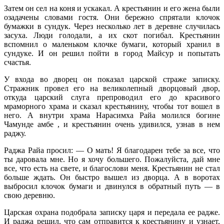
Затем он сел на коня и ускакал. А крестьянин и его жена были
озадачены словами гостя. Они бережно спрятали клочок
бумажки в сундук. Через несколько лет в деревне случилась
засуха. Люди голодали, а их скот погибал. Крестьянин
вспомнил о маленьком клочке бумаги, который хранил в
сундуке. И он решил пойти в город Майсур и попытать
счастья.
У входа во дворец он показал царской страже записку.
Стражник провел его на великолепный дворцовый двор,
откуда царский слуга препроводил его до красивого
мраморного храма и сказал крестьянину, чтобы тот вошел в
него. А внутри храма Нарасимха Райа молился богине
Чамунде амбе , и крестьянин очень удивился, узнав в нем
раджу.
Раджа Райа просил: — О мать! Я благодарен тебе за все, что
ты даровала мне. Но я хочу большего. Пожалуйста, дай мне
все, что есть на свете, и благослови меня. Крестьянин не стал
больше ждать. Он быстро вышел из дворца. А в воротах
выбросил клочок бумаги и двинулся в обратный путь — в
свою деревню.
Царская охрана подобрала записку царя и передала ее радже.
И раджа решил, что сам отправится к крестьянину и узнает,