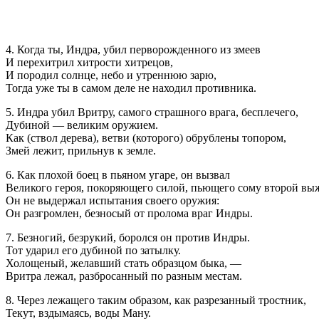
4. Когда ты, Индра, убил перворожденного из змеев
И перехитрил хитрости хитрецов,
И породил солнце, небо и утреннюю зарю,
Тогда уже ты в самом деле не находил противника.
5. Индра убил Вритру, самого страшного врага, бесплечего,
Дубиной — великим оружием.
Как (ствол дерева), ветви (которого) обрублены топором,
Змей лежит, прильнув к земле.
6. Как плохой боец в пьяном угаре, он вызвал
Великого героя, покоряющего силой, пьющего сому второй вы
Он не выдержал испытания своего оружия:
Он разгромлен, безносый от пролома враг Индры.
7. Безногий, безрукий, боролся он против Индры.
Тот ударил его дубиной по затылку.
Холощеный, желавший стать образцом быка, —
Вритра лежал, разбросанный по разным местам.
8. Через лежащего таким образом, как разрезанный тростник,
Текут, вздымаясь, воды Ману.