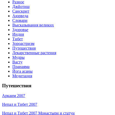
Разное
Джйотиш
Санскрит
Аюрведа
Словари
Высказывания великих
Здоровье
Индия
Тибет
Зороастризм
Путешествия
Лекарственные растения
Мудры
Васту
Пранаяма
Йога асаны
Медитация
Путешествия
Аркаим 2007
Непал и Тибет 2007
Непал и Тибет 2007 Монастыри и статуи