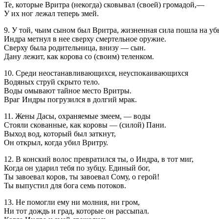
Те, которые Вритра (некогда) сковывал (своей) громадой,—
У их ног лежал теперь змей.
9. У той, чьим сыном был Вритра, жизненная сила пошла на уб
Индра метнул в нее сверху смертельное оружие.
Сверху была родительница, внизу — сын.
Дану лежит, как корова со (своим) теленком.
10. Среди неостанавливающихся, неуспокаивающихся
Водяных струй скрыто тело.
Воды омывают тайное место Вритры.
Враг Индры погрузился в долгий мрак.
11. Жены Дасы, охраняемые змеем, — воды
Стояли скованные, как коровы — (силой) Пани.
Выход вод, который был заткнут,
Он открыл, когда убил Вритру.
12. В конский волос превратился ты, о Индра, в тот миг,
Когда он ударил тебя по зубцу. Единый бог,
Ты завоевал коров, ты завоевал Сому, о герой!
Ты выпустил для бога семь потоков.
13. Не помогли ему ни молния, ни гром,
Ни тот дождь и град, которые он рассыпал.