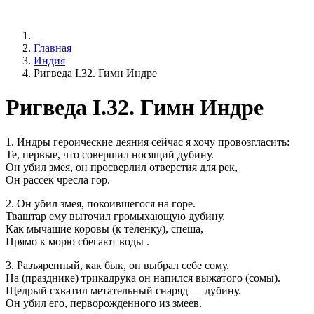
Главная
Индия
Ригведа I.32. Гимн Индре
Ригведа I.32. Гимн Индре
1. Индры героические деяния сейчас я хочу провозгласить:
Те, первые, что совершил носящий дубину.
Он убил змея, он просверлил отверстия для рек,
Он рассек чресла гор.
2. Он убил змея, покоившегося на горе.
Тваштар ему выточил громыхающую дубину.
Как мычащие коровы (к теленку), спеша,
Прямо к морю сбегают воды .
3. Разъяренный, как бык, он выбрал себе сому.
На (празднике) трикадрука он напился выжатого (сомы).
Щедрый схватил метательный снаряд — дубину.
Он убил его, перворожденного из змеев.