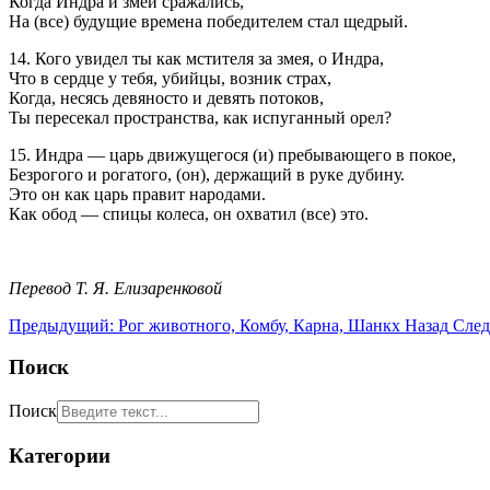
Когда Индра и змей сражались,
На (все) будущие времена победителем стал щедрый.
14. Кого увидел ты как мстителя за змея, о Индра,
Что в сердце у тебя, убийцы, возник страх,
Когда, несясь девяносто и девять потоков,
Ты пересекал пространства, как испуганный орел?
15. Индра — царь движущегося (и) пребывающего в покое,
Безрогого и рогатого, (он), держащий в руке дубину.
Это он как царь правит народами.
Как обод — спицы колеса, он охватил (все) это.
Перевод Т. Я. Елизаренковой
Предыдущий: Рог животного, Комбу, Карна, Шанкх
Назад
След
Поиск
Поиск
Категории