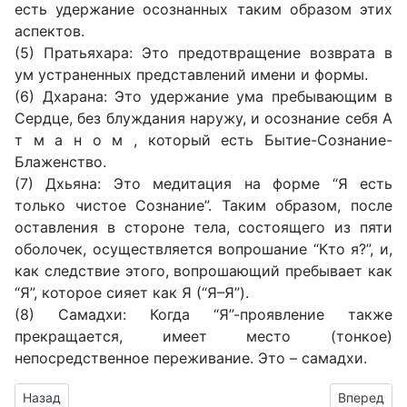
есть удержание осознанных таким образом этих
аспектов.
(5) Пратьяхара: Это предотвращение возврата в
ум устраненных представлений имени и формы.
(6) Дхарана: Это удержание ума пребывающим в
Сердце, без блуждания наружу, и осознание себя А
т м а н о м , который есть Бытие-Сознание-
Блаженство.
(7) Дхьяна: Это медитация на форме “Я есть
только чистое Сознание”. Таким образом, после
оставления в стороне тела, состоящего из пяти
оболочек, осуществляется вопрошание “Кто я?”, и,
как следствие этого, вопрошающий пребывает как
“Я”, которое сияет как Я (“Я–Я”).
(8) Самадхи: Когда “Я”-проявление также
прекращается, имеет место (тонкое)
непосредственное переживание. Это – самадхи.
Предыдущий: Энотера
Следующий
Назад
Вперед