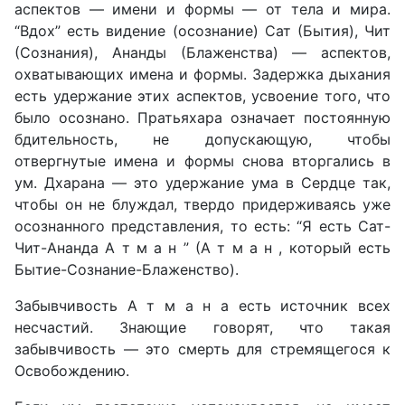
аспектов — имени и формы — от тела и мира.
“Вдох” есть видение (осознание) Сат (Бытия), Чит
(Сознания), Ананды (Блаженства) — аспектов,
охватывающих имена и формы. Задержка дыхания
есть удержание этих аспектов, усвоение того, что
было осознано. Пратьяхара означает постоянную
бдительность, не допускающую, чтобы
отвергнутые имена и формы снова вторгались в
ум. Дхарана — это удержание ума в Сердце так,
чтобы он не блуждал, твердо придерживаясь уже
осознанного представления, то есть: “Я есть Сат-
Чит-Ананда А т м а н ” (А т м а н , который есть
Бытие-Сознание-Блаженство).
Забывчивость А т м а н а есть источник всех
несчастий. Знающие говорят, что такая
забывчивость — это смерть для стремящегося к
Освобождению.