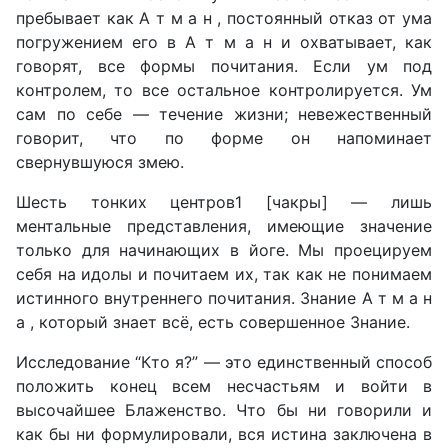
пребывает как А т м а н , постоянный отказ от ума
погружением его в А т м а н и охватывает, как
говорят, все формы почитания. Если ум под
контролем, то все остальное контролируется. Ум
сам по себе — течение жизни; невежественный
говорит, что по форме он напоминает
свернувшуюся змею.
Шесть тонких центров1 [чакры] — лишь
ментальные представления, имеющие значение
только для начинающих в йоге. Мы проецируем
себя на идолы и почитаем их, так как не понимаем
истинного внутреннего почитания. Знание А т м а н
а , который знает всё, есть совершенное Знание.
Исследование “Кто я?” — это единственный способ
положить конец всем несчастьям и войти в
высочайшее Блаженство. Что бы ни говорили и
как бы ни формулировали, вся истина заключена в