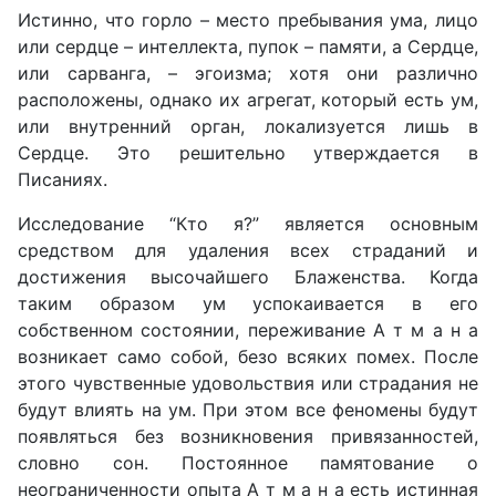
Истинно, что горло – место пребывания ума, лицо
или сердце – интеллекта, пупок – памяти, а Сердце,
или сарванга, – эгоизма; хотя они различно
расположены, однако их агрегат, который есть ум,
или внутренний орган, локализуется лишь в
Сердце. Это решительно утверждается в
Писаниях.
Исследование “Кто я?” является основным
средством для удаления всех страданий и
достижения высочайшего Блаженства. Когда
таким образом ум успокаивается в его
собственном состоянии, переживание А т м а н а
возникает само собой, безо всяких помех. После
этого чувственные удовольствия или страдания не
будут влиять на ум. При этом все феномены будут
появляться без возникновения привязанностей,
словно сон. Постоянное памятование о
неограниченности опыта А т м а н а есть истинная