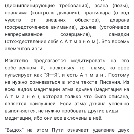
(дисциплинирующие требования), асана (позы),
пранаяма (контроль дыхания), пратьяхара (отвод
чувств от внешних объектов), дхарана
(сосредоточенное внимание), дхьяна (устойчивое
непрерываемое созерцание), самадхи
(отождествление себя с А т м а н о м ). Это восемь
элементов йоги.
Искателю предлагается медитировать на его
собственном Я, поскольку то пламя, которое
пульсирует как “Я—Я”, и есть А т м а н . Поэтому
не нужно сомневаться в этом тексте Писания. Из
всех видов медитации атма дхьяна (медитация на
А т м а н е ), которая только что была описана,
является наилучшей. Если атма дхьяна успешно
выполняется, не нужно пробовать другие виды
медитации, ибо они все включены в неё.
“Выдох” на этом Пути означает удаление двух