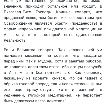
Если ум постепенно успокаивается, не имеет
значения, приходит остальное или уходит. В
Бхагавад-Гите Господь Кришна говорит, что
преданный выше, чем йогин, и что средством для
Освобождения является бхакти (преданность) в
форме непрерывной или длительной медитации на
А т м а н е , который есть единственная
Реальность.
Риши Васиштха говорит: “Как человек, чей ум
поглощён мыслями, не сознает, что находится
перед ним, так и Мудрец, хотя и занятый работой,
не является делателем этого, ибо его ум погружён
в А т м а н без подъема эго. Как человеку,
лежащему на кровати, снится, что он падает с
обрыва головой вперед, так и невежественный, чье
эго еще присутствует, хотя и занятый, в
уединении, глубокой медитацией, не перестаёт
быть делателем всего действия”.