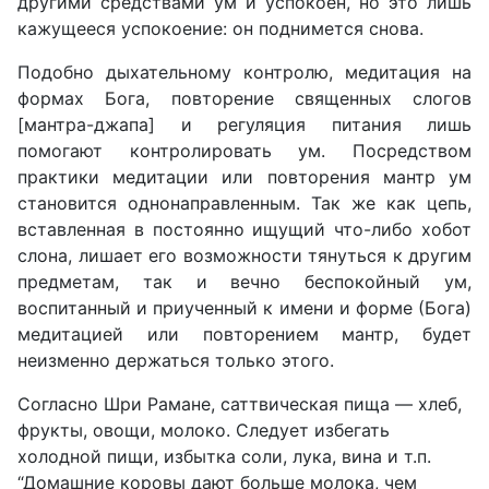
другими средствами ум и успокоен, но это лишь
кажущееся успокоение: он поднимется снова.
Подобно дыхательному контролю, медитация на
формах Бога, повторение священных слогов
[мантра-джапа] и регуляция питания лишь
помогают контролировать ум. Посредством
практики медитации или повторения мантр ум
становится однонаправленным. Так же как цепь,
вставленная в постоянно ищущий что-либо хобот
слона, лишает его возможности тянуться к другим
предметам, так и вечно беспокойный ум,
воспитанный и приученный к имени и форме (Бога)
медитацией или повторением мантр, будет
неизменно держаться только этого.
Согласно Шри Рамане, саттвическая пища — хлеб,
фрукты, овощи, молоко. Следует избегать
холодной пищи, избытка соли, лука, вина и т.п.
“Домашние коровы дают больше молока, чем