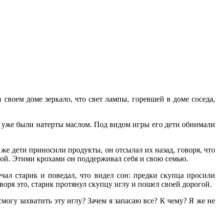
своем доме зеркало, что свет лампы, горевшей в доме соседа,
х уже были натерты маслом. Под видом игры его дети обнимали
же дети приносили продукты, он отсылал их назад, говоря, что
омой. Этими крохами он поддерживал себя и свою семью.
чал старик и поведал, что видел сон: предки скупца просили
Говоря это, старик протянул скупцу иглу и пошел своей дорогой.
смогу захватить эту иглу? Зачем я запасаю все? К чему? Я же не