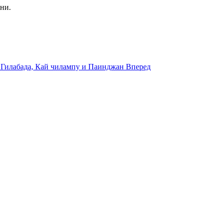
ни.
 Гилабада, Кай чилампу и Паинджан
Вперед