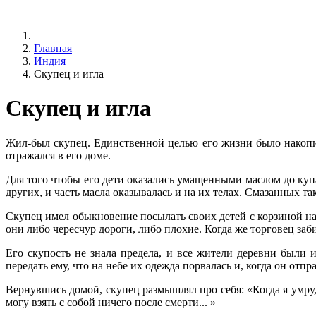
Главная
Индия
Скупец и игла
Скупец и игла
Жил-был скупец. Единственной целью его жизни было накопите
отражался в его доме.
Для того чтобы его дети оказались умащенными маслом до куп
других, и часть масла оказывалась и на их телах. Смазанных та
Скупец имел обыкновение посылать своих детей с корзиной на 
они либо чересчур дороги, либо плохие. Когда же торговец за
Его скупость не знала предела, и все жители деревни были 
передать ему, что на небе их одежда порвалась и, когда он отпр
Вернувшись домой, скупец размышлял про себя: «Когда я умру, т
могу взять с собой ничего после смерти... »