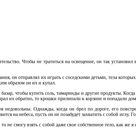
льство. Чтобы не тратиться на освещение, он так установил в 
ания, он отправлял их играть с соседскими детьми, тела которы
ким образом он их и купал.
базар, чтобы купить соль, тамаринды и другие продукты. Когда 
бирал их обратно, то крошки прилипали к корзине и попадали д
им недовольны. Однажды, когда он брел по дороге, его повстре
авится на небеса, пусть он не позабудет захватить с собой иглу. 
о не смогу взять с собой даже свое собственное тело, как же я 