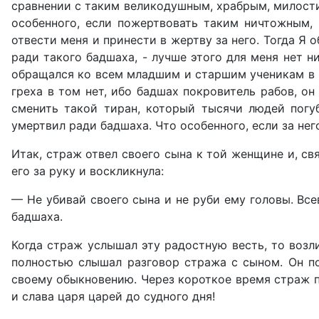
сравнении с таким великодушным, храбрым, милостив
особенного, если пожертвовать таким ничтожным, 
отвести меня и принести в жертву за него. Тогда Я 
ради такого бадшаха, - лучше этого для меня нет н
обращался ко всем младшим и старшим ученикам в ш
греха в том нет, ибо бадшах покровитель рабов, он
сменить такой тиран, который тысячи людей погуб
умертвил ради бадшаха. Что особенного, если за него
Итак, страж отвел своего сына к той женщине и, св
его за руку и воскликнула:
— Не убивай своего сына и не руби ему головы. Все
бадшаха.
Когда страж услышал эту радостную весть, то возл
полностью слышал разговор стража с сыном. Он по
своему обыкновению. Через короткое время страж пр
и слава царя царей до судного дня!