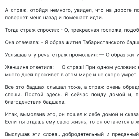
А страж, отойдя немного, увидел, что на дороге п
повернет меня назад и помешает идти.
Тогда страж спросил: - О, прекрасная госпожа, подо
Она отвечала: - Я образ жития Табаристанского бадш
Услышав эту речь, страж промолвил: — О образ жити
Женщина ответила: — О страж! При одном условии: е
много дней проживет в этом мире и не скоро умрет.
Все это бадшах слышал тоже, а страж очень обрад
спеши. Постой здесь. Я сейчас пойду домой и, п
благоденствия бадшаха.
Итак, вымолвив это, он пошел к себе домой и сказ
Если ты отдашь ему свою жизнь, то он останется в 
Выслушав эти слова,. добродетельный и преданный