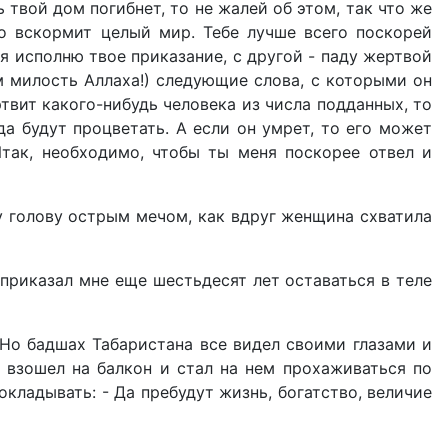
твой дом погибнет, то не жалей об этом, так что же
то вскормит целый мир. Тебе лучше всего поскорей
 я исполню твое приказание, с другой - паду жертвой
ем милость Аллаха!) следующие слова, с которыми он
вит какого-нибудь человека из числа подданных, то
да будут процветать. А если он умрет, то его может
Итак, необходимо, чтобы ты меня поскорее отвел и
му голову острым мечом, как вдруг женщина схватила
 приказал мне еще шестьдесят лет оставаться в теле
 Но бадшах Табаристана все видел своими глазами и
 взошел на балкон и стал на нем прохаживаться по
кладывать: - Да пребудут жизнь, богатство, величие