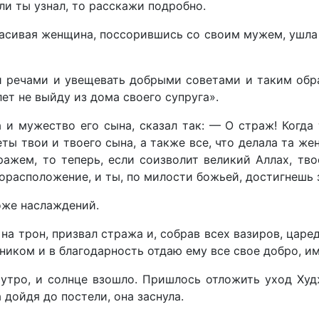
сли ты узнал, то расскажи подробно.
расивая женщина, поссорившись со своим мужем, ушла 
ми речами и увещевать добрыми советами и таким обр
ет не выйду из дома своего супруга».
 и мужество его сына, сказал так: — О страж! Когда 
ты твои и твоего сына, а также все, что делала та же
ажем, то теперь, если соизволит великий Аллах, тво
горасположение, и ты, по милости божьей, достигнешь 
ложе наслаждений.
на трон, призвал стража и, собрав всех вазиров, царед
ником и в благодарность отдаю ему все свое добро, им
 утро, и солнце взошло. Пришлось отложить уход Ху
а дойдя до постели, она заснула.