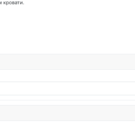
м кровати.
нца