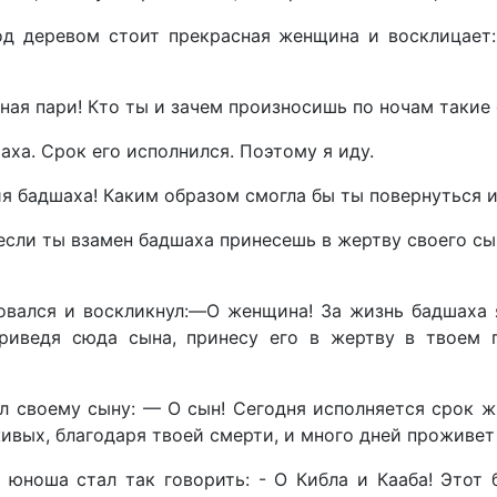
од деревом стоит прекрасная женщина и восклицает:
бная пари! Кто ты и зачем произносишь по ночам такие
аха. Срок его исполнился. Поэтому я иду.
я бадшаха! Каким образом смогла бы ты повернуться и
сли ты взамен бадшаха принесешь в жертву своего сына
овался и воскликнул:—О женщина! За жизнь бадшаха
риведя сюда сына, принесу его в жертву в твоем 
ал своему сыну: — О сын! Сегодня исполняется срок ж
живых, благодаря твоей смерти, и много дней проживет
 юноша стал так говорить: - О Кибла и Кааба! Этот 