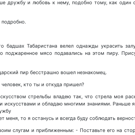
ше дружбу и любовь к нему, подобно тому, как один
 подробно.
о бадшах Табаристана велел однажды украсить зал
но поджаренное мясо подавались на этом пиру. Прису
 царский пир бесстрашно вошел незнакомец.
 человек, кто ты и откуда пришел?
 искусством стрельбы владею так, что стрела моя р
и искусствами и обладаю многими знаниями. Раньше я
лужбу
ет меня, то я останусь и всегда буду соблюдать вернос
воим слугам и приближенным: - Поставьте его на стор