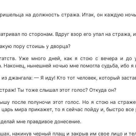
ишельца на должность стража. Итак, он каждую ночь,
тривал по сторонам. Вдруг взор его упал на стража, и 
 такую пору стоишь у дворца?
атств. Уже много дней, как я стою с вечера и до 
а. Наконец, нынешней ночью мне помогла судьба, ибо я
из джангала: — Я иду! Кто тот человек, который заста
 страж! Ты тоже слышал этот голос? Откуда он?
шу после полуночи этот голос. Но я стою на страже
и царь мира прикажет, то я сейчас пойду и, быстро все
сделай мне правдивое донесение.
шах, накинув черный плащ и закрыв им свое лицо и те