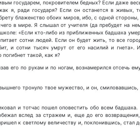
ым государем, покровителем бедных? Если даже весь 
как я, ради государя? Если он останется в живых, 
обрету блаженство обоих миров, ибо, с одной стороны,
ичего в мире. Я слышал от учителя (да пребудет на н
коле: «Если кто-либо из приближенных бадшаха умерт
 питает сотни людей. Если он будет жить, то все горо
ит, и сотни тысяч умрут от его насилий и гнета». 
 погибнет такой, как я?
язав его по рукам и по ногам, вознамерился отсечь е
вышнего тронуло твое мужество, и он, смиловавшись,
иковал и тотчас пошел оповестить обо всем бадшаха.
бежал вслед за стражем и, еще до его возвращения,
ишел к светлому величеству и, поклонившись, стал до