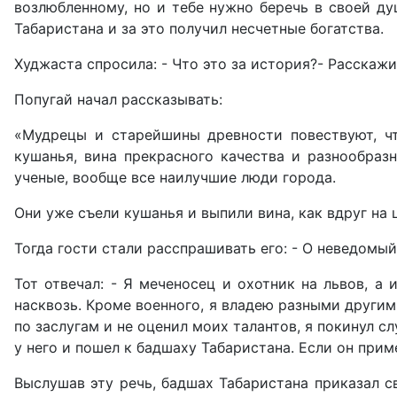
возлюбленному, но и тебе нужно беречь в своей ду
Табаристана и за это получил несчетные богатства.
Худжаста спросила: - Что это за история?- Расскажи
Попугай начал рассказывать:
«Мудрецы и старейшины древности повествуют, чт
кушанья, вина прекрасного качества и разнообраз
ученые, вообще все наилучшие люди города.
Они уже съели кушанья и выпили вина, как вдруг на
Тогда гости стали расспрашивать его: - О неведомый
Тот отвечал: - Я меченосец и охотник на львов, а
насквозь. Кроме военного, я владею разными другим
по заслугам и не оценил моих талантов, я покинул с
у него и пошел к бадшаху Табаристана. Если он прим
Выслушав эту речь, бадшах Табаристана приказал с