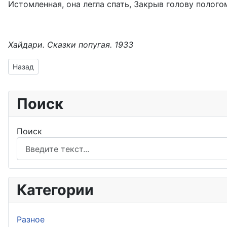
Истомленная, она легла спать, Закрыв голову полого
Хайдари. Сказки попугая. 1933
Предыдущий: Рассказ о том, как Худжаста влюбилась в при
Назад
Поиск
Поиск
Категории
Разное