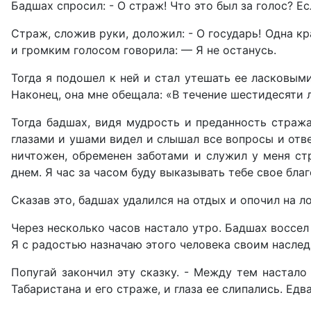
Бадшах спросил: - О страж! Что это был за голос? Е
Страж, сложив руки, доложил: - О государь! Одна к
и громким голосом говорила: — Я не останусь.
Тогда я подошел к ней и стал утешать ее ласковы
Наконец, она мне обещала: «В течение шестидесяти л
Тогда бадшах, видя мудрость и преданность стража
глазами и ушами видел и слышал все вопросы и отве
ничтожен, обременен заботами и служил у меня стр
днем. Я час за часом буду выказывать тебе свое бла
Сказав это, бадшах удалился на отдых и опочил на 
Через несколько часов настало утро. Бадшах воссел 
Я с радостью назначаю этого человека своим наслед
Попугай закончил эту сказку. - Между тем настало
Табаристана и его страже, и глаза ее слипались. Едв