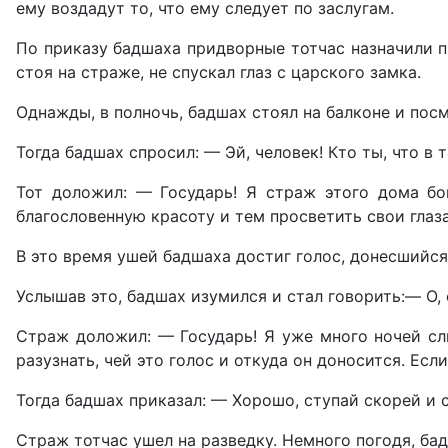
ему воздадут то, что ему следует по заслугам.
По приказу бадшаха придворные тотчас назначили пр
стоя на страже, не спускал глаз с царского замка.
Однажды, в полночь, бадшах стоял на балконе и посма
Тогда бадшах спросил: — Эй, человек! Кто ты, что в
Тот доложил: — Государь! Я страж этого дома бог
благословенную красоту и тем просветить свои глаз
В это время ушей бадшаха достиг голос, донесшийся 
Услышав это, бадшах изумился и стал говорить:— О,
Страж доложил: — Государь! Я уже много ночей слы
разузнать, чей это голос и откуда он доносится. Есл
Тогда бадшах приказал: — Хорошо, ступай скорей и 
Страж тотчас ушел на разведку. Немного погодя, бад