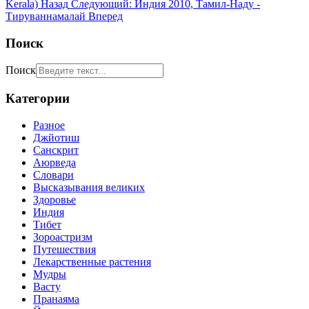
Kerala)
Назад
Следующий: Индия 2010, Тамил-Наду -
Тируваннамалай
Вперед
Поиск
Поиск
Категории
Разное
Джйотиш
Санскрит
Аюрведа
Словари
Высказывания великих
Здоровье
Индия
Тибет
Зороастризм
Путешествия
Лекарственные растения
Мудры
Васту
Пранаяма