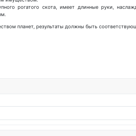
упного рогатого скота, имеет длинные руки, наслаж
ям.
еством планет, результаты должны быть соответствую