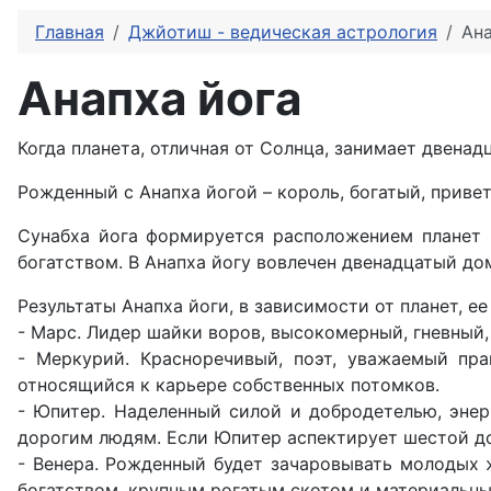
Главная
Джйотиш - ведическая астрология
Ана
Анапха йога
Когда планета, отличная от Солнца, занимает двенад
Рожденный с Анапха йогой – король, богатый, приве
Сунабха йога формируется расположением планет 
богатством. В Анапха йогу вовлечен двенадцатый до
Результаты Анапха йоги, в зависимости от планет, е
- Марс. Лидер шайки воров, высокомерный, гневный
- Меркурий. Красноречивый, поэт, уважаемый пра
относящийся к карьере собственных потомков.
- Юпитер. Наделенный силой и добродетелью, энер
дорогим людям. Если Юпитер аспектирует шестой до
- Венера. Рожденный будет зачаровывать молодых 
богатством, крупным рогатым скотом и материальн