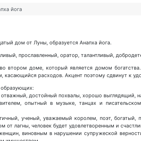
пха йога
цатый дом от Луны, образуется Анапха йога.
тливый, прославленный, оратор, талантливый, добродет
во втором доме, который является домом богатства.
м, касающийся расходов. Акцент поэтому сдвинут к уд
е образующих:
, отважный, достойный похвалы, хорошо выглядящий, н
вителем, опытный в музыке, танцах и писательском
гичный, ученый, уважаемый королем, поэт, богатый
м от лагны, человек будет удовлетворенным и счастли
женщин, виновным в нарушении супружеской верности,
ым имуществом.