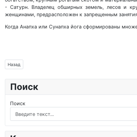
- Сатурн. Владелец обширных земель, лесов и кр
женщинами, предрасположен к запрещенным заняти
Когда Анапха или Сунапха йога сформированы множ
Предыдущий: Ардха Чандра йога - Серп Луны
Назад
Поиск
Поиск