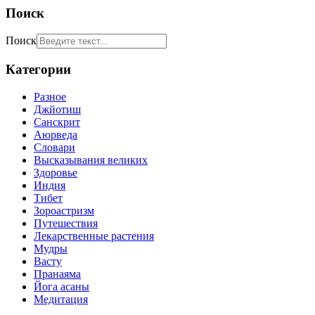
Поиск
Поиск
Категории
Разное
Джйотиш
Санскрит
Аюрведа
Словари
Высказывания великих
Здоровье
Индия
Тибет
Зороастризм
Путешествия
Лекарственные растения
Мудры
Васту
Пранаяма
Йога асаны
Медитация