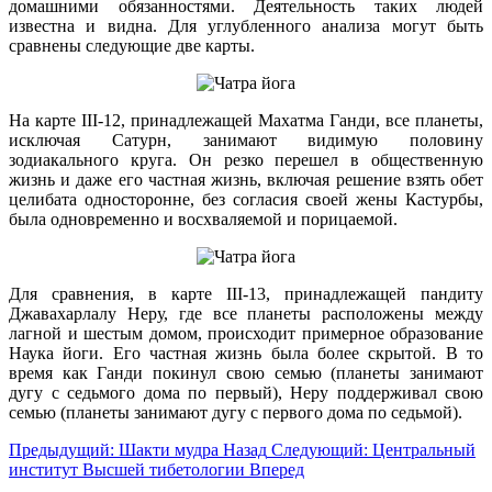
домашними обязанностями. Деятельность таких людей
известна и видна. Для углубленного анализа могут быть
сравнены следующие две карты.
На карте III-12, принадлежащей Махатма Ганди, все планеты,
исключая Сатурн, занимают видимую половину
зодиакального круга. Он резко перешел в общественную
жизнь и даже его частная жизнь, включая решение взять обет
целибата односторонне, без согласия своей жены Кастурбы,
была одновременно и восхваляемой и порицаемой.
Для сравнения, в карте III-13, принадлежащей пандиту
Джавахарлалу Неру, где все планеты расположены между
лагной и шестым домом, происходит примерное образование
Наука йоги. Его частная жизнь была более скрытой. В то
время как Ганди покинул свою семью (планеты занимают
дугу с седьмого дома по первый), Неру поддерживал свою
семью (планеты занимают дугу с первого дома по седьмой).
Предыдущий: Шакти мудра
Назад
Следующий: Центральный
институт Высшей тибетологии
Вперед