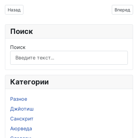
Предыдущий: Даша Меркурий - Марс
Следующий
Назад
Вперед
Поиск
Поиск
Категории
Разное
Джйотиш
Санскрит
Аюрведа