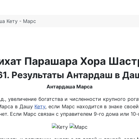
а Кету - Марс
ихат Парашара Хора Шас
61. Результаты Антардаш в Да
Антардаша Марса
.д., увеличение богатства и численности крупного рог
 Марса в Дашу
Кету
, если Марс находится в знаке свое
ет. Если Марс связан с управителем 9-го дома или 10-