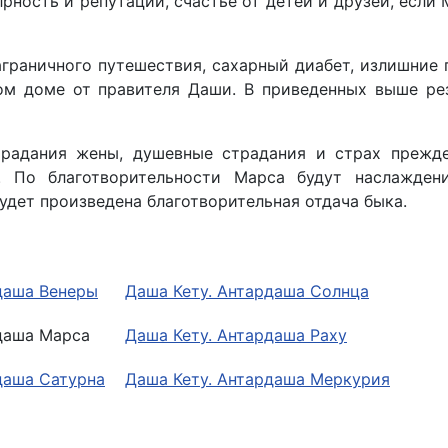
рность и репутации, счастье от детей и друзей, если 
аграничного путешествия, сахарный диабет, излишние 
ом доме от правителя Даши. В приведенных выше ре
страдания жены, душевные страдания и страх прежд
. По благотворительности Марса будут наслаждени
дет произведена благотворительная отдача быка.
даша Венеры
Даша Кету. Антардаша Солнца
даша Марса
Даша Кету. Антардаша Раху
даша Сатурна
Даша Кету. Антардаша Меркурия