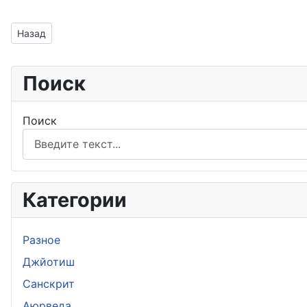
Предыдущий: Даша Кету - Меркурий
Назад
Поиск
Поиск
Категории
Разное
Джйотиш
Санскрит
Аюрведа