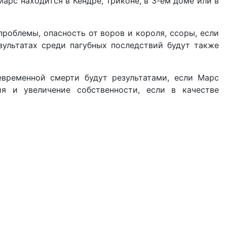
Марс находится в Кендре, Триконе, в 3-ем доме или в
проблемы, опасность от воров и короля, ссоры, если
зультатах среди пагубных последствий будут также
евременной смерти будут результатами, если Марс
я и увеличение собственности, если в качестве