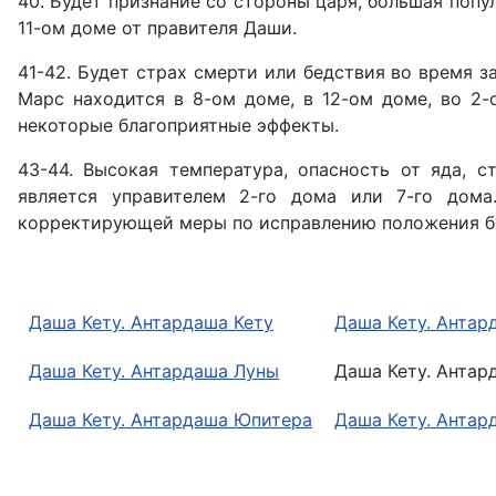
40. Будет признание со стороны царя, большая попул
11-ом доме от правителя Даши.
41-42. Будет страх смерти или бедствия во время з
Марс находится в 8-ом доме, в 12-ом доме, во 2-
некоторые благоприятные эффекты.
43-44. Высокая температура, опасность от яда, 
является управителем 2-го дома или 7-го дома
корректирующей меры по исправлению положения бу
Даша Кету. Антардаша Кету
Даша Кету. Антар
Даша Кету. Антардаша Луны
Даша Кету. Антар
Даша Кету. Антардаша Юпитера
Даша Кету. Антар