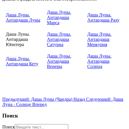
Даша Луны.
Даша Луны.
Даша Луны.
Антардаша
Антардаша Луны
Антардаша Раху
Марса
Даша Луны.
Даша Луны.
Даша Луны.
Антардаша
Антардаша
Антардаша
Юпитера
Сатурна
Меркурия
Даша Луны.
Даша Луны.
Даша Луны.
Антардаша
Антардаша
Антардаша Кету
Венеры
Солнца
Предыдущий: Даша Луны (Чандра)
Назад
Следующий: Даша
Луна - Солнце
Вперед
Поиск
Поиск