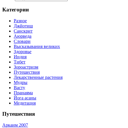
Категории
Разное
Джйотиш
Санскрит
Аюрведа
Словари
Высказывания великих
Здоровье
Индия
Тибет
Зороастризм
Путешествия
Лекарственные растения
Мудры
Васту
Пранаяма
Йога асаны
Медитация
Путешествия
Аркаим 2007