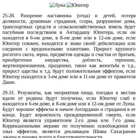
25-28. Разорение наставника (отца) и детей, потеря
должности, душевные страдания, ссоры, разрушение дома,
транспортных средств и сельскохозяйственных земель будет
пагубным последствием в Антардашу Юпитера, если он
находится в 6-ом доме, в 8-ом доме или в 12-ом доме, если
Юпитер сожжен, находится в знаке своей дебилитации или
соединен с вредоносными планетами. Прирост крупного
рогатого скота, зерна, предметов одежды и счастья от братьев,
приобретение имущества, доблесть, терпение,
жертвоприношения, праздники, такие как женитьба и т.д.,
прирост царства и т.д. будут положительным эффектом, если
Юпитер находится в 3-ем доме или в 11-ом доме от правителя
Даши.
29-31. Результаты, как неприятная пища, поездки к местам
вдали от родины будут получены, если Юпитер слаб и
находится в 6-ем доме, в 8-ом доме или в 12-ом доме от Луны.
Будут хорошие эффекты в начале Антардаши и страдания в ее
конце. Будет вероятность преждевременной смерти, если
Юпитер является управителем 2-го дома или 7-го дома.
Коррекционными мерами по получению освобождения от
злых эффектов, является декламация Шивы Сахасранам
джапы и раздача золота в благотворительности.