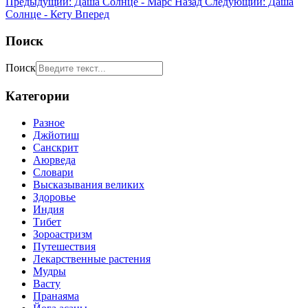
Предыдущий: Даша Солнце - Марс
Назад
Следующий: Даша
Солнце - Кету
Вперед
Поиск
Поиск
Категории
Разное
Джйотиш
Санскрит
Аюрведа
Словари
Высказывания великих
Здоровье
Индия
Тибет
Зороастризм
Путешествия
Лекарственные растения
Мудры
Васту
Пранаяма