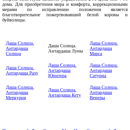
дома. Для приобретения мира и комфорта, коррекционными
мерами по исправлению положения является
благотворительное пожертвовавший белой коровы и
буйволицы.
Даша Солнца.
Даша Солнца.
Даша Солнца.
Антардаша
Антардаша
Антардаша Луны
Солнца
Марса
Даша Солнца.
Даша Солнца.
Даша Солнца.
Антардаша
Антардаша
Антардаша Раху
Юпитера
Сатурна
Даша Солнца.
Даша Солнца.
Даша Солнца.
Антардаша
Антардаша
Антардаша Кету
Меркурия
Венеры