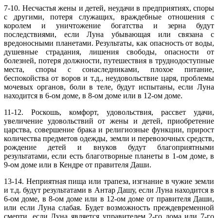
7-10. Несчастья жены и детей, неудачи в предприятиях, споры
с другими, потеря служащих, враждебные отношения с
королем и уничтожение богатства и зерна будут
последствиями, если Луна убывающая или связана с
вредоносными планетами. Результаты, как опасность от воды,
душевные страдания, лишения свободы, опасности от
болезней, потеря должности, путешествия в труднодоступные
места, споры с сонаследниками, плохое питание,
беспокойства от воров и т.д., неудовольствие царя, проблемы
мочевых органов, боли в теле, будут испытаны, если Луна
находится в 6-ом доме, в 8-ом доме или в 12-ом доме.
11-12. Роскошь, комфорт, удовольствия, рассвет удачи,
увеличение удовольствий от жены и детей, приобретение
царства, совершение брака и религиозные функции, прирост
количества предметов одежды, земли и перевозочных средств,
рождение детей и внуков будут благоприятными
результатами, если есть благотворные планеты в 1-ом доме, в
9-ом доме или в Кендре от правителя Даши.
13-14. Неприятная пища или трапеза, изгнание в чужие земли
и т.д. будут результатами в Антар Дашу, если Луна находится в
6-ом доме, в 8-ом доме или в 12-ом доме от правителя Даши,
или если Луна слабая. Будет возможность преждевременной
смерти, если Луна является управителем 2-го дома или 7-го