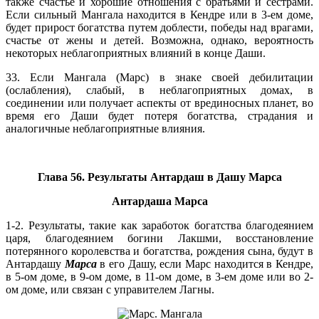
также счастье и хорошие отношения с братьями и сестрами.
Если сильный Мангала находится в Кендре или в 3-ем доме,
будет прирост богатства путем доблести, победы над врагами,
счастье от жены и детей. Возможна, однако, вероятность
некоторых неблагоприятных влияний в конце Даши.
33. Если Мангала (Марс) в знаке своей дебилитации
(ослабления), слабый, в неблагоприятных домах, в
соединении или получает аспекты от врединосных планет, во
время его Даши будет потеря богатства, страдания и
аналогичные неблагоприятные влияния.
Глава 56. Результаты Антардаш в Дашу Марса
Антардаша Марса
1-2. Результаты, такие как заработок богатства благодеянием
царя, благодеянием богини Лакшми, восстановление
потерянного королевства и богатства, рождения сына, будут в
Антардашу
Марса
в его Дашу, если Марс находится в Кендре,
в 5-ом доме, в 9-ом доме, в 11-ом доме, в 3-ем доме или во 2-
ом доме, или связан с управителем Лагны.