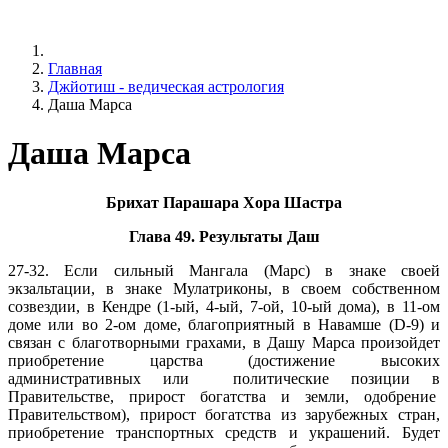
Главная
Джйотиш - ведическая астрология
Даша Марса
Даша Марса
Брихат Парашара Хора Шастра
Глава 49. Результаты Даш
27-32. Если сильный Мангала (Марс) в знаке своей
экзальтации, в знаке Мулатриконы, в своем собственном
созвездии, в Кендре (1-ый, 4-ый, 7-ой, 10-ый дома), в 11-ом
доме или во 2-ом доме, благоприятный в Навамше (D-9) и
связан с благотворными грахами, в Дашу Марса произойдет
приобретение царства (достижение высоких
административных или политические позиции в
Правительстве, прирост богатства и земли, одобрение
Правительством), прирост богатства из зарубежных стран,
приобретение транспортных средств и украшений. Будет