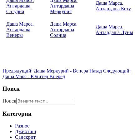
Даша Марса.
Даша Марса.
Даша Марса.
Антардаша
Антардаша
Антардаша Кету
Сатурна
Меркурия
Даша Марса.
Даша Марса.
Даша Марса.
Антардаша
Антардаша
Антардаша Луны
Венеры
Солнца
Предыдущий: Даша Меркурий - Венера
Назад
Следующий:
Даша Марс - Юпитер
Вперед
Поиск
Поиск
Категории
Разное
Джйотиш
Санскрит