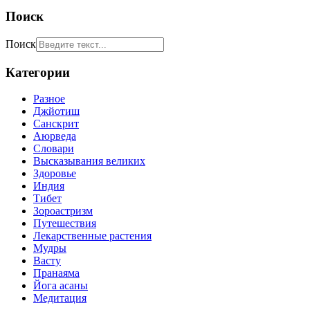
Поиск
Поиск
Категории
Разное
Джйотиш
Санскрит
Аюрведа
Словари
Высказывания великих
Здоровье
Индия
Тибет
Зороастризм
Путешествия
Лекарственные растения
Мудры
Васту
Пранаяма
Йога асаны
Медитация