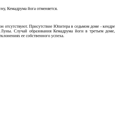
ну, Кемадрума йога отменяется.
рон отсутствуют. Присутствие Юпитера в седьмом доме - кендре
 Луны. Случай образования Кемадрума йоги в третьем доме,
тклонениях ее собственного успеха.