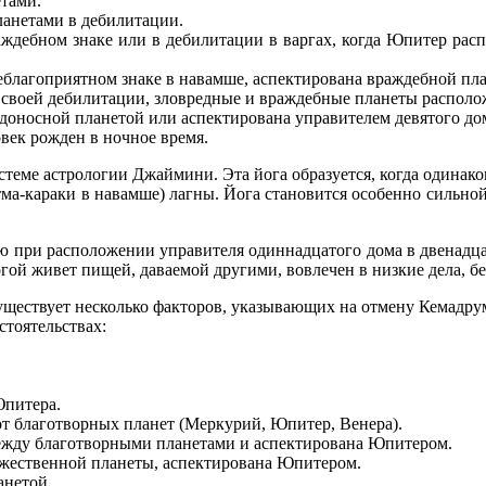
етами.
ланетами в дебилитации.
аждебном знаке или в дебилитации в варгах, когда Юпитер расп
неблагоприятном знаке в навамше, аспектирована враждебной пл
ки своей дебилитации, зловредные и враждебные планеты распол
доносной планетой или аспектирована управителем девятого до
век рожден в ночное время.
еме астрологии Джаймини. Эта йога образуется, когда одинако
тма-караки в навамше) лагны. Йога становится особенно сильной
 при расположении управителя одиннадцатого дома в двенадцато
гой живет пищей, даваемой другими, вовлечен в низкие дела, б
уществует несколько факторов, указывающих на отмену Кемадру
тоятельствах:
Юпитера.
от благотворных планет (Меркурий, Юпитер, Венера).
между благотворными планетами и аспектирована Юпитером.
ружественной планеты, аспектирована Юпитером.
анетой.