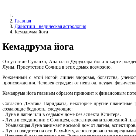
Главная
Джйотиш - ведическая астрология
Кемадрума йога
Кемадрума йога
Отсутствие Сунапха, Анапха и Дурудхара йоги в карте рожден
Луны. Присутствие Солнца в этих домах возможно.
Рожденный с этой йогой лишен здоровья, богатства, ученос
происхождения. Человек страдает от невзгод, неудач, физичес
Кемадрума йога главным образом приводит к финансовым потер
Согласно Джатака Париджата, некоторые другие планетные 
создающие бедность, следующие:
- Луна в лагне или в седьмом доме без аспекта Юпитера.
- Луна в соединении с Солнцем, аспектирована зловредной пл
- Убывающая Луна занимает восьмой дом от лагны, аспектиров
- Луна находится на оси Раху-Кету, аспектирована зловредным