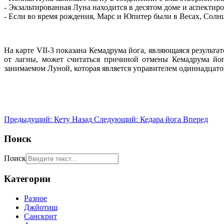
- Экзальтированная Луна находится в десятом доме и аспектир
- Если во время рождения, Марс и Юпитер были в Весах, Солнц
На карте VII-3 показана Кемадрума йога, являющаяся результа
от лагны, может считаться причиной отмены Кемадрума йог
занимаемом Луной, которая является управителем одиннадцатог
Предыдущий: Кету
Назад
Следующий: Кедара йога
Вперед
Поиск
Поиск
Категории
Разное
Джйотиш
Санскрит