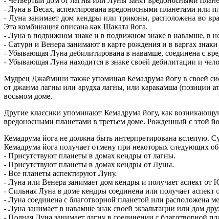
- Четвертый дом от лагны или Луны занят вредоносными план
- Луна в Весах, аспектирована вредоносными планетами или п
- Луна занимает дом кендры или триконы, расположена во вр
Эта комбинация описана как Шаката йога.
- Луна в подвижном знаке и в подвижном знаке в навамше, в 
- Сатурн и Венера занимают в карте рождения и в варгах зна
- Убывающая Луна дебилитирована в навамше, соединена с вре
- Убывающая Луна находится в знаке своей дебилитации и чело
Мудрец Джаймини также упоминал Кемадрума йогу в своей сист
от джанма лагны или арудха лагны, или каракамша (позиции а
восьмом доме.
Другие классики упоминают Кемадрума йогу, как возникающую
вредоносными планетами в третьем доме. Рожденный с этой йо
Кемадрума йога не должна быть интерпретирована вслепую. С
Кемадрума йога получает отмену при некоторых следующих обс
- Присутствуют планеты в домах кендры от лагны.
- Присутствуют планеты в домах кендры от Луны.
- Все планеты аспектируют Луну.
- Луна или Венера занимает дом кендры и получает аспект от 
- Сильная Луна в доме кендры соединена или получает аспект 
- Луна соединена с благотворной планетой или расположена 
- Луна занимает в навамше знак своей экзальтации или дом д
- Полная Луна занимает лагну в соединении с благотворной пл