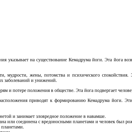
ия указывает на существование Кемадрума йоги. Эта йога возн
ти, мудрости, жены, потомства и психического спокойствия.
ких заболеваний и унижений.
ям и потере положения в обществе. Эта йога подвергает челове
расположения приводят к формированию Кемадрума йоги. Эти
анетой и занимает зловредное положение в навамше.
ана или соединена с вредоносными планетами и человек был ро
и планетами.