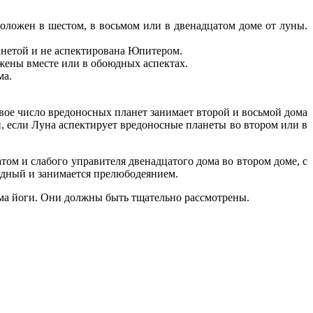
оложен в шестом, в восьмом или в двенадцатом доме от луны.
анетой и не аспектирована Юпитером.
ожены вместе или в обоюдных аспектах.
ма.
вое число вредоносных планет занимает второй и восьмой дома
, если Луна аспектирует вредоносные планеты во втором или в
м и слабого управителя двенадцатого дома во втором доме, с
едный и занимается прелюбодеянием.
ма йоги. Они должны быть тщательно рассмотрены.