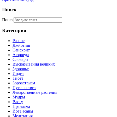
Поиск
Поиск
Категории
Разное
Джйотиш
Санскрит
Аюрведа
Словари
Высказывания великих
Здоровье
Индия
Тибет
Зороастризм
Путешествия
Лекарственные растения
Мудры
Васту
Пранаяма
Йога асаны
Медитация