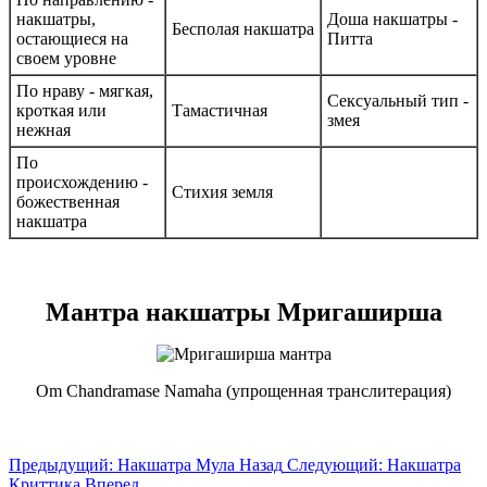
накшатры,
Доша накшатры -
Бесполая накшатра
остающиеся на
Питта
своем уровне
По нраву - мягкая,
Сексуальный тип -
кроткая или
Тамастичная
змея
нежная
По
происхождению -
Стихия земля
божественная
накшатра
Мантра накшатры Мригаширша
Om Chandramase Namaha (упрощенная транслитерация)
Предыдущий: Накшатра Мула
Назад
Следующий: Накшатра
Криттика
Вперед