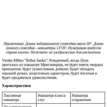
Примечание. Длина зодиакального созвездия около 30°. Длина
лунного созвездия - накшатры 13°20'. Нумерация градусов
справа налево. Нажмите на изображение для увеличения.
Varaha Mihira "Brihat Jataka": Рожденный, когда Луна
двигалась по накшатре Мригаширша, не будет иметь твердых
принципов, будет талантливым, робким. Будет обладать
хорошей речью, энергичным характером, будет богатым и
будет предаваться удовольствиям.
Характеристики
Пассивная
Накшатра класса
Накшатра
накшатра
слуг
сохранения
По направлению -