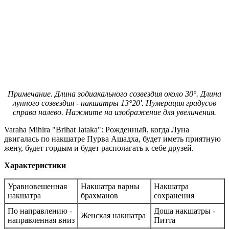
Примечание. Длина зодиакального созвездия около 30°. Длина
лунного созвездия - накшатры 13°20'. Нумерация градусов
справа налево. Нажмите на изображение для увеличения.
Varaha Mihira "Brihat Jataka": Рожденный, когда Луна
двигалась по накшатре Пурва Ашадха, будет иметь приятную
жену, будет гордым и будет располагать к себе друзей.
Характеристики
Уравновешенная
Накшатра варны
Накшатра
накшатра
брахманов
сохранения
По направлению -
Доша накшатры -
Женская накшатра
направленная вниз
Питта