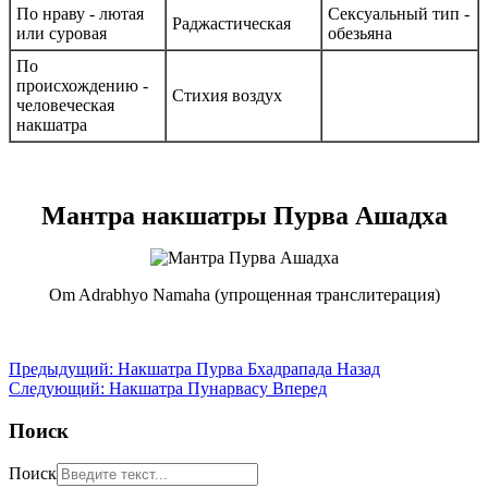
По нраву - лютая
Сексуальный тип -
Раджастическая
или суровая
обезьяна
По
происхождению -
Стихия воздух
человеческая
накшатра
Мантра накшатры Пурва Ашадха
Om Adrabhyo Namaha (упрощенная транслитерация)
Предыдущий: Накшатра Пурва Бхадрапада
Назад
Следующий: Накшатра Пунарвасу
Вперед
Поиск
Поиск