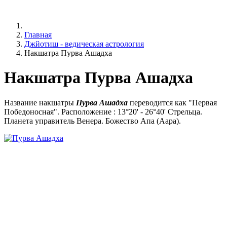
Главная
Джйотиш - ведическая астрология
Накшатра Пурва Ашадха
Накшатра Пурва Ашадха
Название накшатры
Пурва Ашадха
переводится как "Первая
Победоносная". Расположение : 13°20' - 26°40' Стрельца.
Планета управитель Венера. Божество Апа (Aapa).