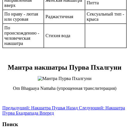
направленная
Женская накшатра
Питта
вверх
По нраву - лютая
Сексуальный тип -
Раджастичная
или суровая
крыса
По
происхождению -
Стихия вода
человеческая
накшатра
Мантра накшатры Пурва Пхалгуни
Om Bhagaaya Namaha (упрощенная транслитерация)
Предыдущий: Накшатра Пушья
Назад
Следующий: Накшатра
Пурва Бхадрапада
Вперед
Поиск