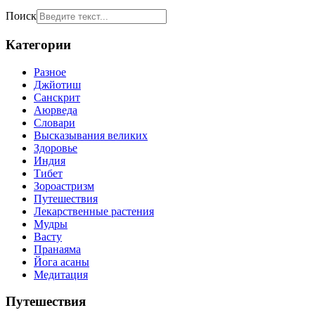
Поиск
Категории
Разное
Джйотиш
Санскрит
Аюрведа
Словари
Высказывания великих
Здоровье
Индия
Тибет
Зороастризм
Путешествия
Лекарственные растения
Мудры
Васту
Пранаяма
Йога асаны
Медитация
Путешествия