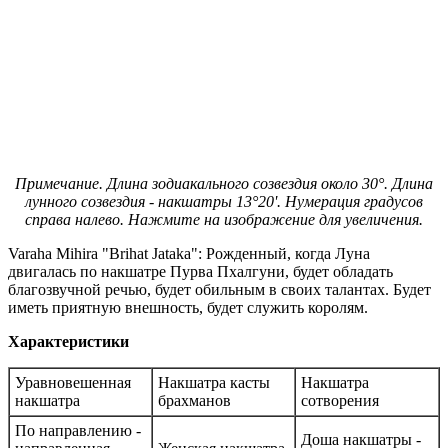
Примечание. Длина зодиакального созвездия около 30°. Длина
лунного созвездия - накшатры 13°20'. Нумерация градусов
справа налево. Нажмите на изображение для увеличения.
Varaha Mihira "Brihat Jataka": Рожденный, когда Луна
двигалась по накшатре Пурва Пхалгуни, будет обладать
благозвучной речью, будет обильным в своих талантах. Будет
иметь приятную внешность, будет служить королям.
Характеристики
Уравновешенная
Накшатра касты
Накшатра
накшатра
брахманов
сотворения
По направлению -
Доша накшатры -