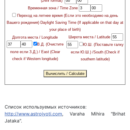
(24hr format)
Временная зона / Time Zone
Переход на летнее время (Если это необходимо на день
Вашего рождения) Daylight Saving Time (If applicable on that day at
your place of birth)
Широта места / Latitude
Долгота места / Longitude
В.Д. (Очистите
Ю.Ш. (Поставьте галку
поле если З.Д.) / East (Clear
если Ю.Ш.) /South (Check if
check if Western longitude)
southern latitude)
Список используемых источников:
http://www.astrojyoti.com
, Varaha Mihira "Brihat
Jataka".