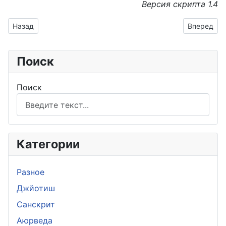
Версия скрипта 1.4
Предыдущий: Диагностические команды TCP/IP
Следующий
Назад
Вперед
Поиск
Поиск
Категории
Разное
Джйотиш
Санскрит
Аюрведа