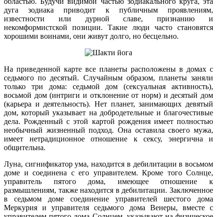
областью. Будучи видимой частью зодиакального круга, эта
дуга зодиака приводит к публичным проявлениям,
известности или дурной славе, признанию и
некомформистской позиции. Такие люди часто становятся
хорошими воинами, они живут долго, но бесцельно.
На приведенной карте все планеты расположены в домах с
седьмого по десятый. Случайным образом, планеты заняли
только три дома: седьмой дом (сексуальная активность),
восьмой дом (интриги и отклонение от норм) и десятый дом
(карьера и деятельность). Нет планет, занимающих девятый
дом, который указывает на добродетельные и благочестивые
дела. Рожденный с этой картой рождения имеет полностью
необычный жизненный подход. Она оставила своего мужа,
имеет нетрадиционное отношение к сексу, энергична и
общительна.
Луна, сигнификатор ума, находится в дебилитации в восьмом
доме и соединена с его управителем. Кроме того Солнце,
управитель пятого дома, имеющее отношение к
размышлениям, также находится в дебилитации. Заключенное
в седьмом доме соединение управителей шестого дома
Меркурия и управителя седьмого дома Венеры, вместе с
управителем пятого дома Солнцем, указывают на физическое