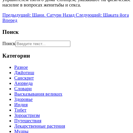
насилие в вопросах женитьбы и секса.
Предыдущий: Шани. Сатурн
Назад
Следующий: Шаката йога
Вперед
Поиск
Поиск
Категории
Разное
Джйотиш
Санскрит
Аюрведа
Словари
Высказывания великих
Здоровье
Индия
Тибет
Зороастризм
Путешествия
Лекарственные растения
Мудры