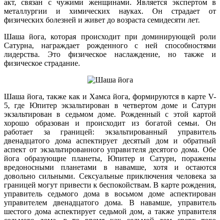
акт, связан с чужими женщинами. Является экспертом в
металлургии и химических науках. Он страдает от
физических болезней и живет до возраста семидесяти лет.
Шаша йога, которая происходит при доминирующей роли
Сатурна, награждает рожденного с ней способностями
лидерства. Это физическое наслаждение, но также и
физическое страдание.
Шаша йога, также как и Хамса йога, формируются в карте V-
5, где Юпитер экзальтирован в четвертом доме и Сатурн
экзальтирован в седьмом доме. Рожденный с этой картой
хорошо образован и происходит из богатой семьи. Он
работает за границей: экзальтированный управитель
двенадцатого дома аспектирует десятый дом и обратный
аспект от экзальтированного управителя десятого дома. Обе
йога образующие планеты, Юпитер и Сатурн, поражены
вредоносными планетами в навамше, хотя и остаются
довольно сильными. Сексуальные приключения человека за
границей могут привести к беспокойствам. В карте рождения,
управитель седьмого дома в восьмом доме аспектирован
управителем двенадцатого дома. В навамше, управитель
шестого дома аспектирует седьмой дом, а также управителя