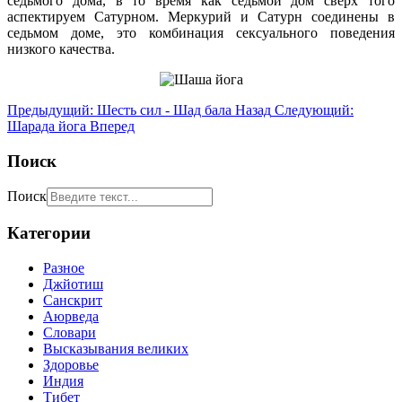
седьмого дома, в то время как седьмой дом сверх того
аспектируем Сатурном. Меркурий и Сатурн соединены в
седьмом доме, это комбинация сексуального поведения
низкого качества.
Предыдущий: Шесть сил - Шад бала
Назад
Следующий:
Шарада йога
Вперед
Поиск
Поиск
Категории
Разное
Джйотиш
Санскрит
Аюрведа
Словари
Высказывания великих
Здоровье
Индия
Тибет