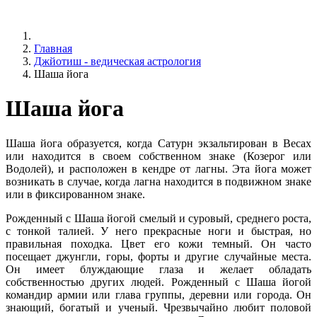
Главная
Джйотиш - ведическая астрология
Шаша йога
Шаша йога
Шаша йога образуется, когда Сатурн экзальтирован в Весах
или находится в своем собственном знаке (Козерог или
Водолей), и расположен в кендре от лагны. Эта йога может
возникать в случае, когда лагна находится в подвижном знаке
или в фиксированном знаке.
Рожденный с Шаша йогой смелый и суровый, среднего роста,
с тонкой талией. У него прекрасные ноги и быстрая, но
правильная походка. Цвет его кожи темный. Он часто
посещает джунгли, горы, форты и другие случайные места.
Он имеет блуждающие глаза и желает обладать
собственностью других людей. Рожденный с Шаша йогой
командир армии или глава группы, деревни или города. Он
знающий, богатый и ученый. Чрезвычайно любит половой