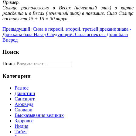
Пример.
Солнце расположено в Весах (нечетный знак) в карте
рождения и в Весах (нечетный знак) в навамше. Сила Солнца
составляет 15 + 15 = 30 вируп.
Предыдущий: Сила в первой, второй, третьей дрекане знака -
Дреккана бала
Назад
Следующий: Сила аспекта - Дрик бала
Вперед
Поиск
Поиск
Категории
Разное
Джйотиш
Санскрит
Аюрведа
Словари
Высказывания великих
Здоровье
Индия
Тибет