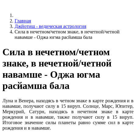
Главная
Джйотиш - ведическая астрология
Сила в нечетном/четном знаке, в нечетной/четной
навамше - Оджа югма расйамша бала
Сила в нечетном/четном
знаке, в нечетной/четной
навамше - Оджа югма
расйамша бала
Луна и Венера, находясь в четном знаке в карте рождения и в
навамше, получают силу в 15 вируп. Солнце, Марс, Юпитер,
Меркурий, Сатурн, находясь в нечетном знаке в карте
рождения и в навамше, также получают силу в 15 вируп.
Итоговое значение силы планеты равно сумме сил в карте
рождения и в навамше.