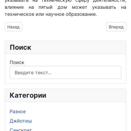
указывать на техническую сферу деятельности,
влияние на пятый дом может указывать на
техническое или научное образование.
Предыдущий: Соединение Марс-Юпитер
Следующий
Назад
Вперед
Поиск
Поиск
Категории
Разное
Джйотиш
Санскрит