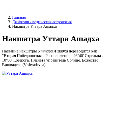
Главная
Джйотиш - ведическая астрология
Накшатра Уттара Ашадха
Накшатра Уттара Ашадха
Название накшатры
Уттара
Ашадха
переводится как
"Вторая Победоносная". Расположение : 26°40' Стрельца -
10°00' Козерога. Планета управитель Солнце. Божество
Вишвадева (Vishvadevaa)