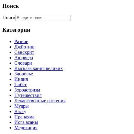
Поиск
Поиск
Категории
Разное
Джйотиш
Санскрит
Аюрведа
Словари
Высказывания великих
Здоровье
Индия
Тибет
Зороастризм
Путешествия
Лекарственные растения
Мудры
Васту
Пранаяма
Йога асаны
Медитация