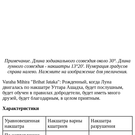
Примечание. Длина зодиакального созвездия около 30°. Длина
лунного созвездия - накшатры 13°20'. Нумерация градусов
справа налево. Нажмите на изображение для увеличения.
Varaha Mihira "Brihat Jataka": Рожденный, когда Луна
двигалась по накшатре Уттара Ашадха, будет послушным,
будет обучен в правилах добродетели, будет иметь много
друзей, будет благодарным, в целом приятным.
Характеристики
Уравновешенная
Накшатра варны
Накшатра
накшатра
кшатриев
разрушения