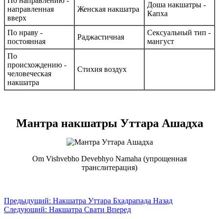
По направлению -
Доша накшатры -
направленная
Женская накшатра
Капха
вверх
По нраву -
Сексуальный тип -
Раджастичная
постоянная
мангуст
По
происхождению -
Стихия воздух
человеческая
накшатра
Мантра накшатры Уттара Ашадха
Om Vishvebho Devebhyo Namaha (упрощенная
транслитерация)
Предыдущий: Накшатра Уттара Бхадрапада
Назад
Следующий: Накшатра Свати
Вперед