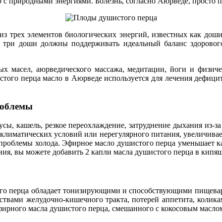
 с природными энергиями. Болезнь, согласно Аюрведе, просто по
з трех элементов биологических энергий, известных как доши н
ти три доши должны поддерживать идеальный баланс здорового
ных масел, аюрведического массажа, медитации, йоги и физи
стого перца масло в Аюрведе используется для лечения дефици
роблемы
ы, кашель, резкое переохлаждение, затруднение дыхания из-за 
а климатических условий или нерегулярного питания, увеличива
проблемы холода. Эфирное масло душистого перца уменьшает ка
ения, вы можете добавить 2 капли масла душистого перца в кипя
того перца обладает тонизирующими и способствующими пищевар
ствами желудочно-кишечного тракта, потерей аппетита, колика
эфирного масла душистого перца, смешанного с кокосовым масло