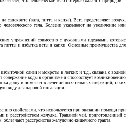
казывает, что человеческое тело потеряло баланс с природой.
а санскрите (вата, питта и капха). Вата представляет воздух,
 человеческого тела. Болезни указывают на увеличение или
ческих упражнений совместно с духовными идеалами, которые
та питты и избытка ваты и капхи. Основные преимущества для
избыточной слизи и мокроты в легких и т.д., связана с водной
ет содержание воды в организме и способствует возникновению
пха дошу и помогает в лечении дыхательных инфекций, таких
щую воду для паровой ингаляции.
ению свойствами, что используется при оказании помощи при
ми и расстройством желудка. Травяной чай, приготовленный с
м, облегчают расстройства желудочно-кишечного тракта.