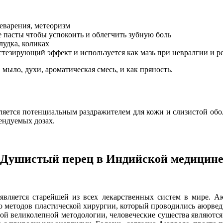
еварения, метеоризм
е пасты чтобы успокоить и облегчить зубную боль
лудка, коликах
тезирующий эффект и используется как мазь при невралгии и р
мыло, духи, ароматическая смесь, и как пряность.
ляется потенциальным раздражителем для кожи и слизистой обо
ендуемых дозах.
Душистый перец в Индийской медицин
является старейшей из всех лекарственных систем в мире. А
до методов пластической хирургии, который проводились аюрвед
той великолепной методологии, человеческие существа являются