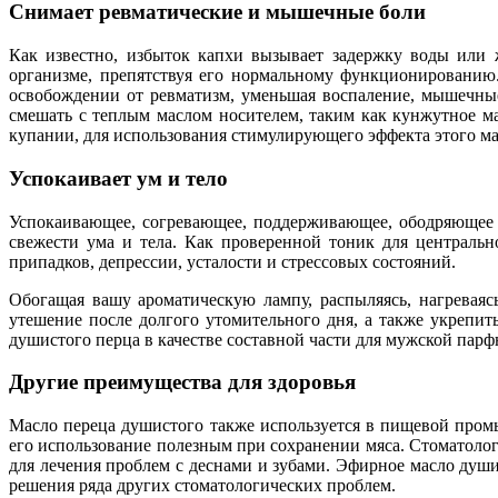
Снимает ревматические и мышечные боли
Как известно, избыток капхи вызывает задержку воды или 
организме, препятствуя его нормальному функционированию
освобождении от ревматизм, уменьшая воспаление, мышечные 
смешать с теплым маслом носителем, таким как кунжутное ма
купании, для использования стимулирующего эффекта этого ма
Успокаивает ум и тело
Успокаивающее, согревающее, поддерживающее, ободряющее 
свежести ума и тела. Как проверенной тоник для центральн
припадков, депрессии, усталости и стрессовых состояний.
Обогащая вашу ароматическую лампу, распыляясь, нагреваяс
утешение после долгого утомительного дня, а также укрепи
душистого перца в качестве составной части для мужской пар
Другие преимущества для здоровья
Масло переца душистого также используется в пищевой пром
его использование полезным при сохранении мяса. Стоматолог
для лечения проблем с деснами и зубами. Эфирное масло души
решения ряда других стоматологических проблем.