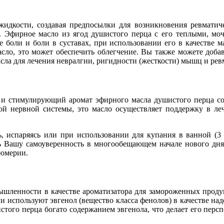
жидкости, создавая предпосылки для возникновения ревматиче
. Эфирное масло из ягод душистого перца с его теплыми, м
боли и боли в суставах, при использовании его в качестве м
сло, это может обеспечить облегчение. Вы также можете добав
сла для лечения невралгии, ригидности (жесткости) мышц и рев
и стимулирующий аромат эфирного масла душистого перца созд
ой нервной системы, это масло осуществляет поддержку в леч
ь, испаряясь или при использовании для купания в ванной (3
ть Вашу самоуверенность в многообещающем начале нового дня.
фюмерии.
ышленности в качестве ароматизатора для замороженных проду
и используют эвгенол (вещество класса фенолов) в качестве на
стого перца богато содержанием эвгенола, что делает его персп