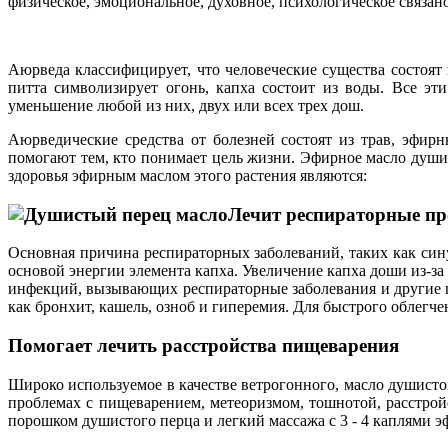
физическое, эмоциональное, духовное, психологическое связано
Аюрведа классифицирует, что человеческие существа состоят и
питта символизирует огонь, капха состоит из воды. Все э
уменьшение любой из них, двух или всех трех дош.
Аюрведические средства от болезней состоят из трав, эфир
помогают тем, кто понимает цель жизни. Эфирное масло души
здоровья эфирным маслом этого растения являются:
Лечит респираторные п
Основная причина респираторных заболеваний, таких как синус
основой энергии элемента капха. Увеличение капха доши из-з
инфекций, вызывающих респираторные заболевания и другие 
как бронхит, кашель, озноб и гиперемия. Для быстрого облегч
Помогает лечить расстройства пищеварения
Широко используемое в качестве ветрогонного, масло душис
проблемах с пищеварением, метеоризмом, тошнотой, расстрой
порошком душистого перца и легкий массажа с 3 - 4 каплями 