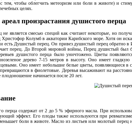
с тем, чтобы облегчить метеоризм или боли в животе) и стим
лечебных целях.
 ареал произрастания душистого перца
 не является смесью специй как считают некоторые, но получ
Христофор Колумб в акватории Карибского море. Хотя он искал
 и есть Душистый перец. Он привез душистый перец обратно в Ис
ачает перец. До Второй мировой войны, Перец душистый был б
ревьев душистого перца было уничтожено. Цветы появляются
чнозеленое дерево 7-15 метров в высоту. Оно имеет гладкую
нцевыми. Оно имеет небольшие белые цветы, появляющиеся в с
превращаются в фиолетовые. Деревья высаживают на расстоянии
 плодоношение начинается после 20 лет.
вание
о перца содержат от 2 до 5 % эфирного масла. При использов
рующий эффект. Его плоды также используются при ревматизме
меньшает боли в животе. Масло из листьев или молотый перец 