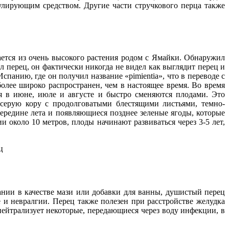
улирующим средством. Другие части стручкового перца также
ается из очень высокого растения родом с Ямайки. Обнаружил
 перец, он фактически никогда не видел как выглядит перец и
панию, где он получил название «pimientia», что в переводе с
олее широко распространен, чем в настоящее время. Во время
 в июне, июле и августе и быстро сменяются плодами. Это
 серую кору с продолговатыми блестящими листьями, темно-
ередине лета и появляющиеся позднее зеленые ягоды, которые
 около 10 метров, плоды начинают развиваться через 3-5 лет,
ании в качестве мази или добавки для ванны, душистый перец
 и невралгии. Перец также полезен при расстройстве желудка
нейтрализует некоторые, передающиеся через воду инфекции, в