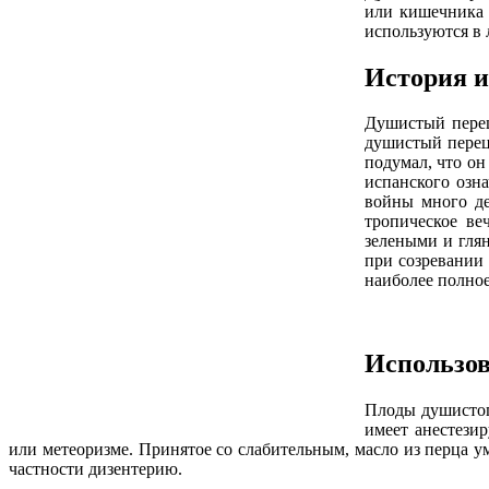
или кишечника 
используются в 
История и
Душистый перец
душистый перец 
подумал, что он
испанского озн
войны много де
тропическое ве
зелеными и гля
при созревании 
наиболее полное
Использо
Плоды душистог
имеет анестези
или метеоризме. Принятое со слабительным, масло из перца у
частности дизентерию.