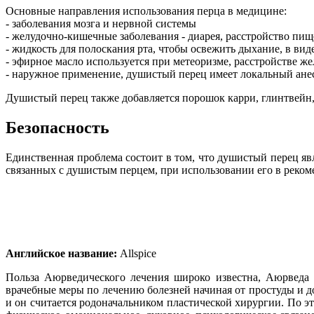
Основные направления использования перца в медицине:
- заболевания мозга и нервной системы
- желудочно-кишечные заболевания - диарея, расстройство пищ
- жидкость для полоскания рта, чтобы освежить дыхание, в вид
- эфирное масло используется при метеоризме, расстройстве же
- наружное применение, душистый перец имеет локальный анес
Душистый перец также добавляется порошок карри, глинтвейн, 
Безопасность
Единственная проблема состоит в том, что душистый перец яв
связанных с душистым перцем, при использовании его в реком
Английское название:
Allspice
Польза Аюрведического лечения широко известна, Аюрведа 
врачебные меры по лечению болезней начиная от простуды и 
и он считается родоначальником пластической хирургии. По э