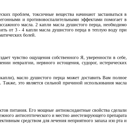
ских проблем, токсичные вещества начинают застаиваться в
очегонными и противовоспалительными эффектами помогает в
ассажного масла. 2 капли масла душистого перца, необходимо
ить от 3 - 4 капли масла душистого перца в теплую воду при
матических болей.
ает чувство ощущения собственного Я, уверенности в себе,
ении невралгии, нервного истощения, судорог, истерических
 капли), масло душистого перца может доставить Вам полное
 Также, это является сильной причиной использования масла
ктов питания. Его мощные антиоксидантные свойства сделали
дежного антисептического и местно анестезирующего препарата
ективным средством для лечения неприятного запаха изо рта и