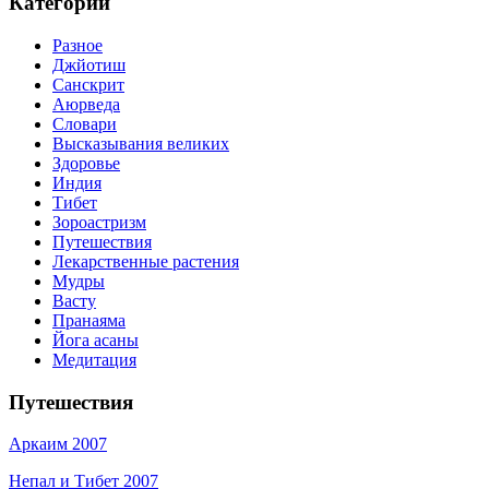
Категории
Разное
Джйотиш
Санскрит
Аюрведа
Словари
Высказывания великих
Здоровье
Индия
Тибет
Зороастризм
Путешествия
Лекарственные растения
Мудры
Васту
Пранаяма
Йога асаны
Медитация
Путешествия
Аркаим 2007
Непал и Тибет 2007