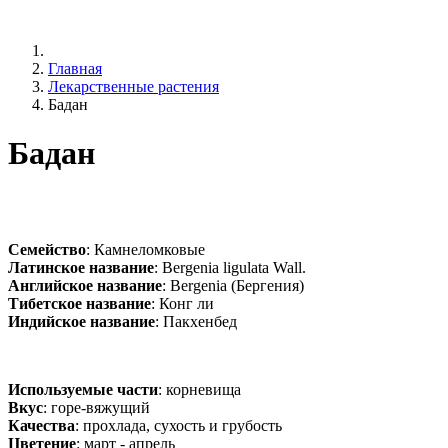
Главная
Лекарственные растения
Бадан
Бадан
Семейство
: Камнеломковые
Латинское название
: Bergenia ligulata Wall.
Английское название
: Bergenia (Бергения)
Тибетское название
: Конг ли
Индийское название
: Пакхенбед
Используемые части
: корневища
Вкус
: горе-вяжущий
Качества
: прохлада, сухость и грубость
Цветение
: март - апрель