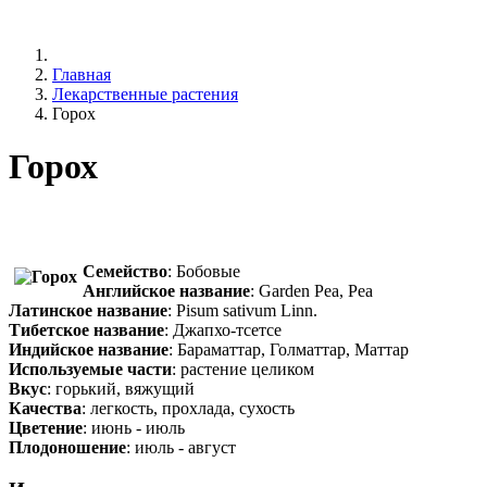
Главная
Лекарственные растения
Горох
Горох
Семейство
: Бобовые
Английское название
: Garden Pea, Pea
Латинское название
: Pisum sativum Linn.
Тибетское название
: Джапхо-тсетсе
Индийское название
: Бараматтар, Голматтар, Маттар
Используемые части
: растение целиком
Вкус
: горький, вяжущий
Качества
: легкость, прохлада, сухость
Цветение
: июнь - июль
Плодоношение
: июль - август