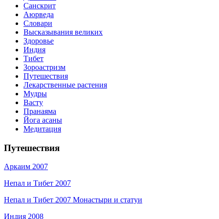
Санскрит
Аюрведа
Словари
Высказывания великих
Здоровье
Индия
Тибет
Зороастризм
Путешествия
Лекарственные растения
Мудры
Васту
Пранаяма
Йога асаны
Медитация
Путешествия
Аркаим 2007
Непал и Тибет 2007
Непал и Тибет 2007 Монастыри и статуи
Индия 2008