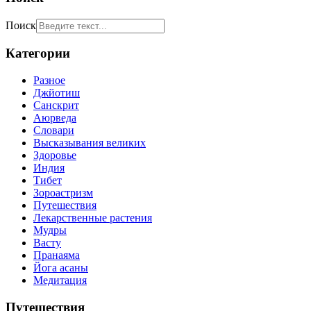
Поиск
Категории
Разное
Джйотиш
Санскрит
Аюрведа
Словари
Высказывания великих
Здоровье
Индия
Тибет
Зороастризм
Путешествия
Лекарственные растения
Мудры
Васту
Пранаяма
Йога асаны
Медитация
Путешествия