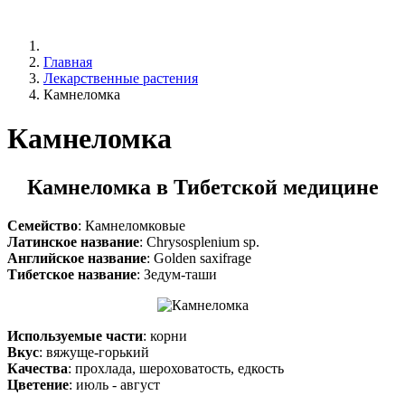
Главная
Лекарственные растения
Камнеломка
Камнеломка
Камнеломка в Тибетской медицине
Семейство
: Камнеломковые
Латинское название
: Chrysosplenium sp.
Английское название
: Golden saxifrage
Тибетское название
: Зедум-таши
Используемые части
: корни
Вкус
: вяжуще-горький
Качества
: прохлада, шероховатость, едкость
Цветение
: июль - август