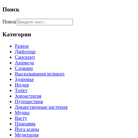
Поиск
Поиск
Категории
Разное
Джйотиш
Санскрит
Аюрведа
Словари
Высказывания великих
Здоровье
Индия
Тибет
Зороастризм
Путешествия
Лекарственные растения
Мудры
Васту
Пранаяма
Йога асаны
Медитация