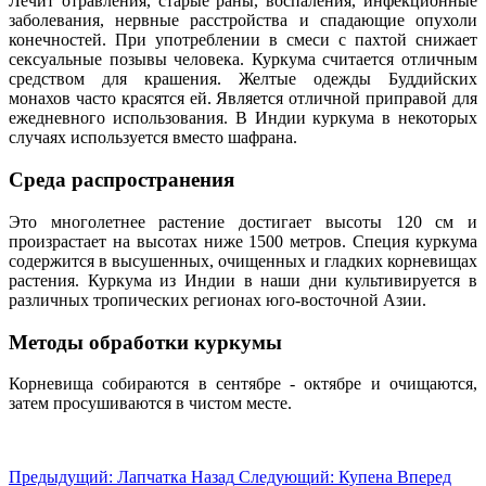
Лечит отравления, старые раны, воспаления, инфекционные
заболевания, нервные расстройства и спадающие опухоли
конечностей. При употреблении в смеси с пахтой снижает
сексуальные позывы человека. Куркума считается отличным
средством для крашения. Желтые одежды Буддийских
монахов часто красятся ей. Является отличной приправой для
ежедневного использования. В Индии куркума в некоторых
случаях используется вместо шафрана.
Среда распространения
Это многолетнее растение достигает высоты 120 см и
произрастает на высотах ниже 1500 метров. Специя куркума
содержится в высушенных, очищенных и гладких корневищах
растения. Куркума из Индии в наши дни культивируется в
различных тропических регионах юго-восточной Азии.
Методы обработки куркумы
Корневища собираются в сентябре - октябре и очищаются,
затем просушиваются в чистом месте.
Предыдущий: Лапчатка
Назад
Следующий: Купена
Вперед