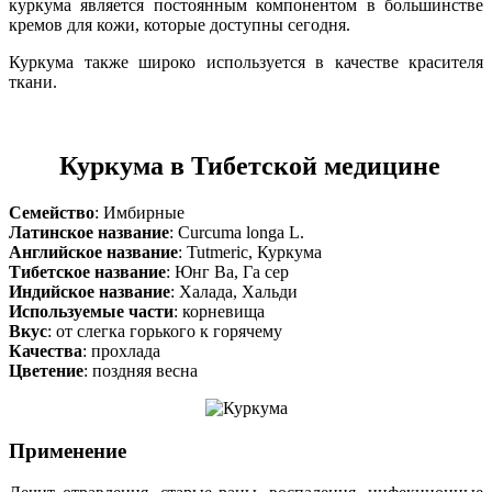
куркума является постоянным компонентом в большинстве
кремов для кожи, которые доступны сегодня.
Куркума также широко используется в качестве красителя
ткани.
Куркума в Тибетской медицине
Семейство
: Имбирные
Латинское название
: Curcuma longa L.
Английское название
: Tutmeric, Куркума
Тибетское название
: Юнг Ва, Га сер
Индийское название
: Халада, Хальди
Используемые части
: корневища
Вкус
: от слегка горького к горячему
Качества
: прохлада
Цветение
: поздняя весна
Применение