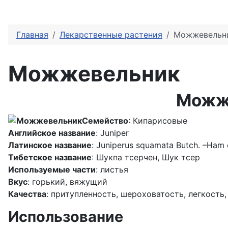
Главная
Лекарственные растения
Можжевельн
Можжевельник
Можже
Семейство
: Кипарисовые
Английское название
: Juniper
Латинское название
: Juniperus squamata Butch. –Ham 
Тибетское название
: Шукпа тсерчен, Шук тсер
Используемые части
: листья
Вкус
: горький, вяжущий
Качества
: притупленность, шероховатость, легкость,
Использование