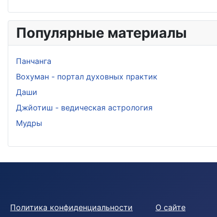
Популярные материалы
Панчанга
Вохуман - портал духовных практик
Даши
Джйотиш - ведическая астрология
Мудры
Политика конфиденциальности
О сайте