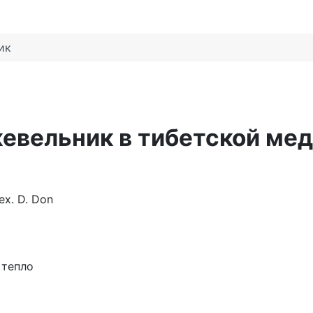
ик
вельник в тибетской ме
ex. D. Don
 тепло