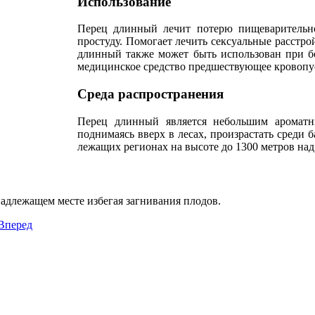
Использование
Перец длинный лечит потерю пищеварительног
простуду. Помогает лечить сексуальные расстр
длинный также может быть использован при бо
медицинское средство предшествующее кровопус
Среда распространения
Перец длинный является небольшим ароматн
поднимаясь вверх в лесах, произрастать среди 
лежащих регионах на высоте до 1300 метров над
надлежащем месте избегая загнивания плодов.
Вперед