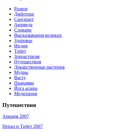
Разное
Джйотиш
Санскрит
Аюрведа
Словари
Высказывания великих
Здоровье
Индия
Тибет
Зороастризм
Путешествия
Лекарственные растения
Мудры
Васту
Пранаяма
Йога асаны
Медитация
Путешествия
Аркаим 2007
Непал и Тибет 2007