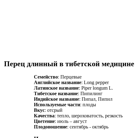
Перец длинный в тибетской медицине
Семейство
: Перцевые
Английское название
: Long pepper
Латинское название
: Piper longum L.
Тибетское название
: Пипилинг
Индийское название
: Пипал, Пипил
Используемые части
: плоды
Вкус
: отсрый
Качества
: тепло, шероховатость, резкость
Цветение
: июль – август
Плодоношение
: сентябрь - октябрь