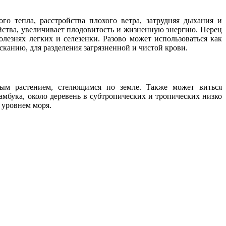
о тепла, расстройства плохого ветра, затрудняя дыхания и
ойства, увеличивает плодовитость и жизненную энергию. Перец
лезнях легких и селезенки. Разово может использоваться как
канию, для разделения загрязненной и чистой крови.
ым растением, стелющимся по земле. Также может виться
бамбука, около деревень в субтропических и тропических низко
 уровнем моря.