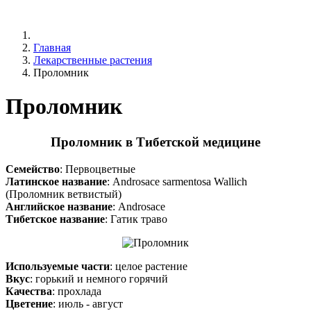
Главная
Лекарственные растения
Проломник
Проломник
Проломник в Тибетской медицине
Семейство
: Первоцветные
Латинское название
: Androsace sarmentosa Wallich
(Проломник ветвистый)
Английское название
: Androsace
Тибетское название
: Гатик траво
Используемые части
: целое растение
Вкус
: горький и немного горячий
Качества
: прохлада
Цветение
: июль - август