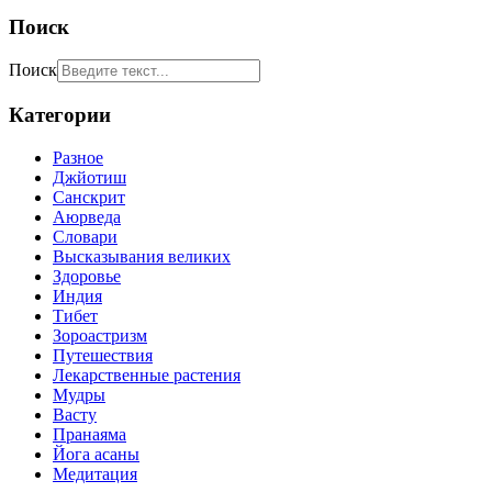
Поиск
Поиск
Категории
Разное
Джйотиш
Санскрит
Аюрведа
Словари
Высказывания великих
Здоровье
Индия
Тибет
Зороастризм
Путешествия
Лекарственные растения
Мудры
Васту
Пранаяма
Йога асаны
Медитация