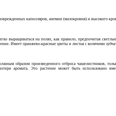
поврежденных капилляров, анемии (малокровия) и высокого кро
егко выращиваться на полях, как правило, предпочитая светлые
ение. Имеет оранжево-красные цветы и листья с колячими зубч
должным образом произведенного отброса чашелистников, толь
отери аромата. Это растение может быть использовано вмес