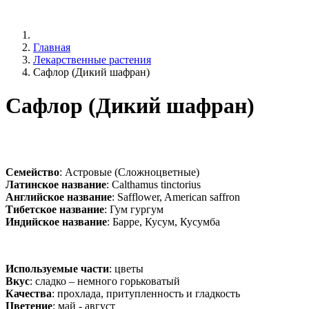
Главная
Лекарственные растения
Сафлор (Дикий шафран)
Сафлор (Дикий шафран)
Семейство
: Астровые (Сложноцветные)
Латинское название
: Calthamus tinctorius
Английское название
: Safflower, American saffron
Тибетское название
: Гум гургум
Индийское название
: Барре, Кусум, Кусумба
Используемые части
: цветы
Вкус
: сладко – немного горьковатый
Качества
: прохлада, притупленность и гладкость
Цветение
: май - август