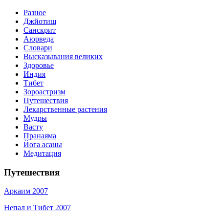
Разное
Джйотиш
Санскрит
Аюрведа
Словари
Высказывания великих
Здоровье
Индия
Тибет
Зороастризм
Путешествия
Лекарственные растения
Мудры
Васту
Пранаяма
Йога асаны
Медитация
Путешествия
Аркаим 2007
Непал и Тибет 2007